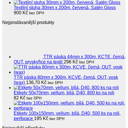
Textilní stuha 30mm x 200m, červená, Satén Gloss
900
Kč
bez DPH
Nejprodávanější produkty
TTR páska 44mm x 300m, KCTE, černá,
OUT, pryskyřice na textil
296
Kč
bez DPH
TTR páska 80mm x 300m, KCVE, černá, OUT, vosk
(wax)
136,70
Kč
bez DPH
Etikety 50x70mm, vellum, bílá, D40, 800 ks na roli
82
Kč
bez DPH
Etikety 100x150mm, vellum, bílá, D40, 500 ks na roli,
perforace
195
Kč
bez DPH