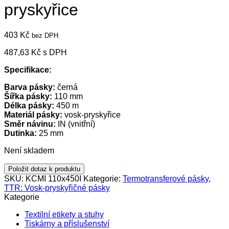
pryskyřice
403
Kč
bez DPH
487,63
Kč
s DPH
Specifikace:
Barva pásky:
černá
Šířka pásky:
110 mm
Délka pásky:
450 m
Materiál pásky:
vosk-pryskyřice
Směr návinu:
IN (vnitřní)
Dutinka:
25 mm
Není skladem
Položit dotaz k produktu
SKU:
KCMI 110x450I
Kategorie:
Termotransferové pásky
,
TTR: Vosk-pryskyřičné pásky
Kategorie
Textilní etikety a stuhy
Tiskárny a příslušenství