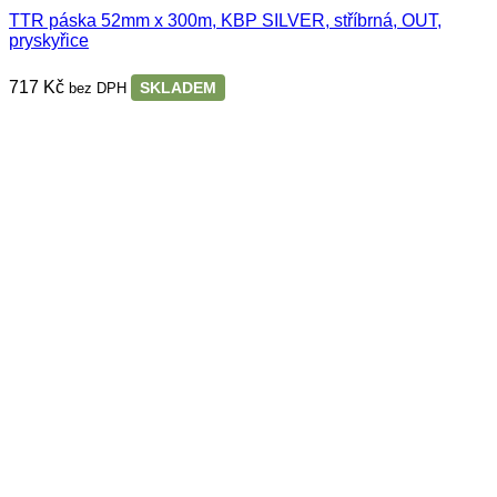
TTR páska 52mm x 300m, KBP SILVER, stříbrná, OUT,
pryskyřice
717
Kč
SKLADEM
bez DPH