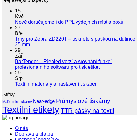
Nejnovější příspěvky
15
Kvě
Žádné
Nově doručujeme i do PPL výdejních míst a boxů
koment
27
u
Bře
textu
Trny pro Zebra ZD220T – tiskněte s páskou na dutince
s
Žádné
25 mm
názve
komentáře
29
u
Nově
Zář
textu
doruču
BarTender – Přehled verzí a srovnání funkcí
s
i
Žádné
profesionálního softwaru pro tisk etiket
názvem
do
komentáře
29
Trny
u
PPL
Srp
pro
textu
výdejní
Žádné
Textilní materiály a nastavení tiskáren
Zebra
s
míst
komentáře
Štítky
ZD220T
u
názvem
a
–
Průmyslové tiskárny
textu
BarTender
boxů
Near-edge
Malé stolní tiskárny
tiskněte
s
–
Textilní etikety
TTR pásky na textil
s
názvem
Přehled
páskou
Textilní
verzí
na
materiály
a
O nás
dutince
a
srovnání
Doprava a platba
25
nastavení
funkcí
Obchodní podmínky
mm
tiskáren
profesionálního