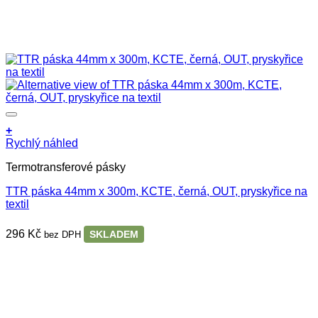
+
Rychlý náhled
Termotransferové pásky
TTR páska 44mm x 300m, KCTE, černá, OUT, pryskyřice na
textil
296
Kč
SKLADEM
bez DPH