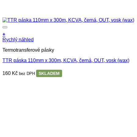
+
Rychlý náhled
Termotransferové pásky
TTR páska 110mm x 300m, KCVA, černá, OUT, vosk (wax)
160
Kč
SKLADEM
bez DPH