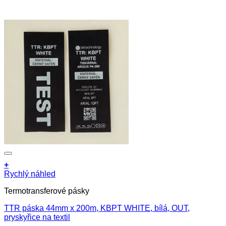
+
Rychlý náhled
Termotransferové pásky
TTR páska 44mm x 200m, KBPT WHITE, bílá, OUT,
pryskyřice na textil