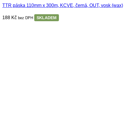
TTR páska 110mm x 300m, KCVE, černá, OUT, vosk (wax)
188
Kč
SKLADEM
bez DPH