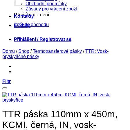
Obchodní podmínky
Zásady pro vrácení zboží
V košíku nic není.
Kontakty
Zpět do obchodu
E-Shop
Přihlášení / Registrovat se
Domů
/
Shop
/
Termotransferové pásky
/
TTR: Vosk-
pryskyřičné pásky
Filtr
TTR páska 110mm x 450m,
KCMI, černá, IN, vosk-