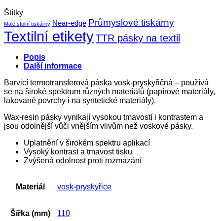
Štítky
Průmyslové tiskárny
Near-edge
Malé stolní tiskárny
Textilní etikety
TTR pásky na textil
Popis
Další informace
Barvicí termotransferová páska vosk-pryskyřičná – používá
se na široké spektrum různých materiálů (papírové materiály,
lakované povrchy i na syntetické materiály).
Wax-resin pásky vynikají vysokou tmavostí i kontrastem a
jsou odolnější vůči vnějším vlivům než voskové pásky.
Uplatnění v širokém spektru aplikací
Vysoký kontrast a tmavost tisku
Zvýšená odolnost proti rozmazání
Materiál
vosk-pryskyřice
Šířka (mm)
110