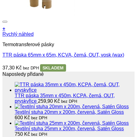
+
Rychlý náhled
Termotransferové pásky
TTR páska 65mm x 65m, KCVA, černá, OUT, vosk (wax)
37,30
Kč
SKLADEM
bez DPH
Naposledy přidané
TTR páska 35mm x 450m, KCPA, černá, OUT,
pryskyřice
259,90
Kč
bez DPH
Textilní stuha 20mm x 200m, červená, Satén Gloss
600
Kč
bez DPH
Textilní stuha 25mm x 200m, červená, Satén Gloss
750
Kč
bez DPH