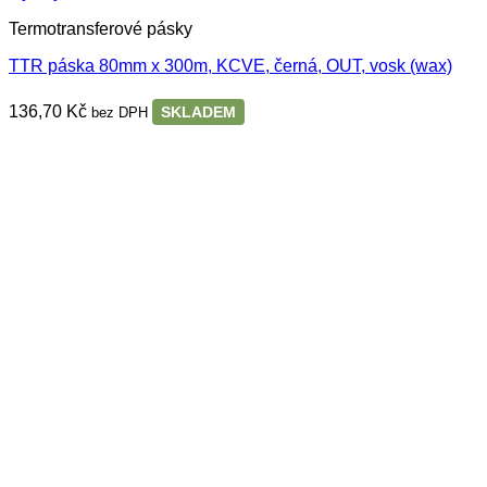
Termotransferové pásky
TTR páska 80mm x 300m, KCVE, černá, OUT, vosk (wax)
136,70
Kč
SKLADEM
bez DPH