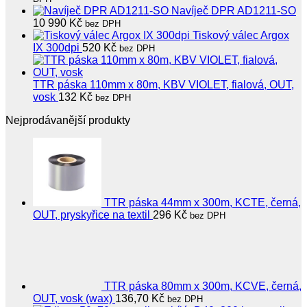
Navíječ DPR AD1211-SO
10 990
Kč
bez DPH
Tiskový válec Argox
IX 300dpi
520
Kč
bez DPH
TTR páska 110mm x 80m, KBV VIOLET, fialová, OUT,
vosk
132
Kč
bez DPH
Nejprodávanější produkty
TTR páska 44mm x 300m, KCTE, černá,
OUT, pryskyřice na textil
296
Kč
bez DPH
TTR páska 80mm x 300m, KCVE, černá,
OUT, vosk (wax)
136,70
Kč
bez DPH