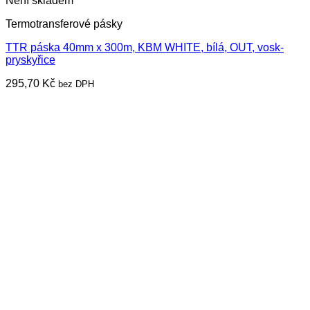
Není skladem
Termotransferové pásky
TTR páska 40mm x 300m, KBM WHITE, bílá, OUT, vosk-
pryskyřice
295,70
Kč
bez DPH