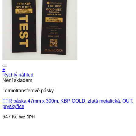
+
Rychlý náhled
Není skladem
Termotransferové pásky
TTR páska 47mm x 300m, KBP GOLD, zlatá metalická, OUT,
pryskyřice
647
Kč
bez DPH