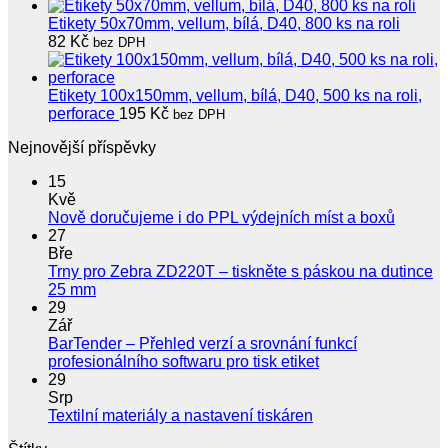
Etikety 50x70mm, vellum, bílá, D40, 800 ks na roli
82
Kč
bez DPH
Etikety 100x150mm, vellum, bílá, D40, 500 ks na roli,
perforace
195
Kč
bez DPH
Nejnovější příspěvky
15
Kvě
Žádné
Nově doručujeme i do PPL výdejních míst a boxů
koment
27
u
Bře
textu
Trny pro Zebra ZD220T – tiskněte s páskou na dutince
s
Žádné
25 mm
názve
komentáře
29
u
Nově
Zář
textu
doruču
BarTender – Přehled verzí a srovnání funkcí
s
i
Žádné
profesionálního softwaru pro tisk etiket
názvem
do
komentáře
29
Trny
u
PPL
Srp
pro
textu
výdejní
Žádné
Textilní materiály a nastavení tiskáren
Zebra
s
míst
komentáře