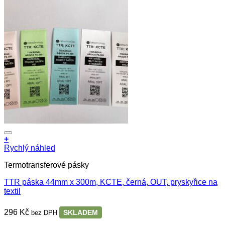
+
Rychlý náhled
Termotransferové pásky
TTR páska 44mm x 300m, KCTE, černá, OUT, pryskyřice na
textil
296
Kč
SKLADEM
bez DPH