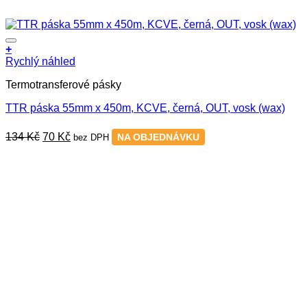
+
Rychlý náhled
Termotransferové pásky
TTR páska 55mm x 450m, KCVE, černá, OUT, vosk (wax)
Původní
Aktuální
134
Kč
70
Kč
NA OBJEDNÁVKU
bez DPH
cena
cena
byla:
je:
134 Kč.
70 Kč.