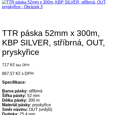
TTR páska 52mm x 300m,
KBP SILVER, stříbrná, OUT,
pryskyřice
717
Kč
bez DPH
867,57
Kč
s DPH
Specifikace:
Barva pásky:
stříbrná
Šířka pásky:
52 mm
Délka pásky:
300 m
Materiál pásky:
pryskyřice
Směr návinu:
OUT (vnější)
Dutinka:
25,4 mm