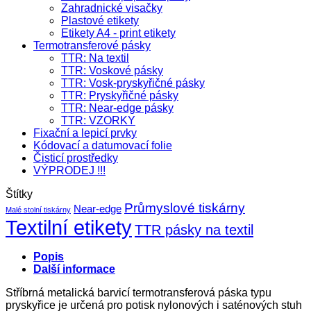
Zahradnické visačky
Plastové etikety
Etikety A4 - print etikety
Termotransferové pásky
TTR: Na textil
TTR: Voskové pásky
TTR: Vosk-pryskyřičné pásky
TTR: Pryskyřičné pásky
TTR: Near-edge pásky
TTR: VZORKY
Fixační a lepicí prvky
Kódovací a datumovací folie
Čisticí prostředky
VÝPRODEJ !!!
Štítky
Průmyslové tiskárny
Near-edge
Malé stolní tiskárny
Textilní etikety
TTR pásky na textil
Popis
Další informace
Stříbrná metalická barvicí termotransferová páska typu
pryskyřice je určená pro potisk nylonových i saténových stuh