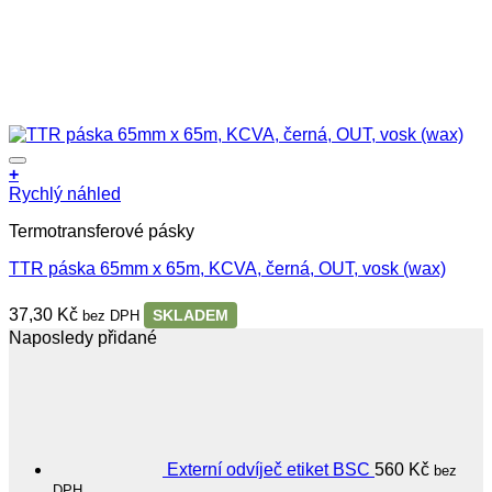
+
Rychlý náhled
Termotransferové pásky
TTR páska 65mm x 65m, KCVA, černá, OUT, vosk (wax)
37,30
Kč
SKLADEM
bez DPH
Naposledy přidané
Externí odvíječ etiket BSC
560
Kč
bez
DPH