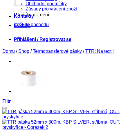
Obchodní podmínky
Zásady pro vrácení zboží
V košíku nic není.
Kontakty
Zpět do obchodu
E-Shop
Přihlášení / Registrovat se
Domů
/
Shop
/
Termotransferové pásky
/
TTR: Na textil
Filtr