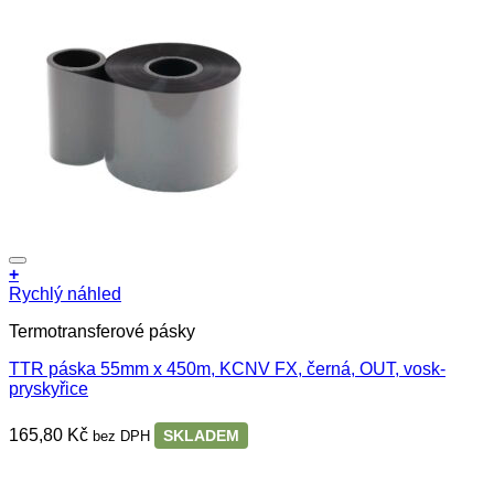
+
Rychlý náhled
Termotransferové pásky
TTR páska 55mm x 450m, KCNV FX, černá, OUT, vosk-
pryskyřice
165,80
Kč
SKLADEM
bez DPH