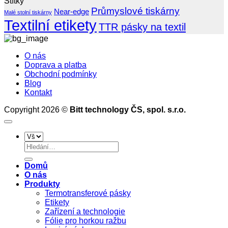
Štítky
ZD220T
u
názvem
a
–
Průmyslové tiskárny
textu
BarTender
boxů
Near-edge
Malé stolní tiskárny
tiskněte
s
–
Textilní etikety
TTR pásky na textil
s
názvem
Přehled
páskou
Textilní
verzí
na
materiály
a
O nás
dutince
a
srovnání
Doprava a platba
25
nastavení
funkcí
Obchodní podmínky
mm
tiskáren
profesionálního
Blog
softwaru
Kontakt
pro
tisk
Copyright 2026 ©
Bitt technology ČS, spol. s.r.o.
etiket
Hledat:
Domů
O nás
Produkty
Termotransferové pásky
Etikety
Zařízení a technologie
Fólie pro horkou ražbu