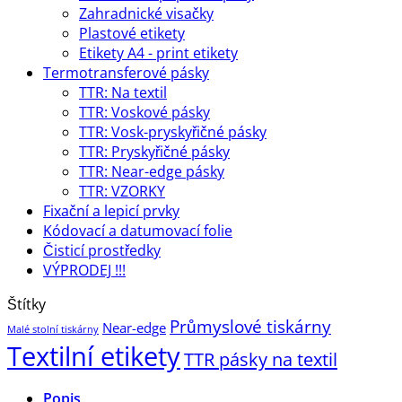
Zahradnické visačky
Plastové etikety
Etikety A4 - print etikety
Termotransferové pásky
TTR: Na textil
TTR: Voskové pásky
TTR: Vosk-pryskyřičné pásky
TTR: Pryskyřičné pásky
TTR: Near-edge pásky
TTR: VZORKY
Fixační a lepicí prvky
Kódovací a datumovací folie
Čisticí prostředky
VÝPRODEJ !!!
Štítky
Průmyslové tiskárny
Near-edge
Malé stolní tiskárny
Textilní etikety
TTR pásky na textil
Popis