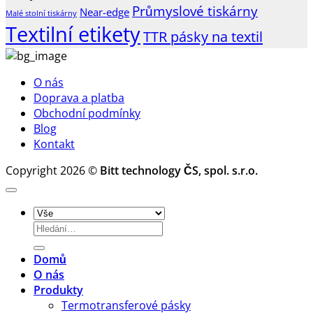
Průmyslové tiskárny
–
textu
BarTender
boxů
Near-edge
Malé stolní tiskárny
tiskněte
s
–
Textilní etikety
TTR pásky na textil
s
názvem
Přehled
páskou
Textilní
verzí
na
materiály
a
O nás
dutince
a
srovnání
Doprava a platba
25
nastavení
funkcí
Obchodní podmínky
mm
tiskáren
profesionální
Blog
softwaru
Kontakt
pro
tisk
Copyright 2026 ©
Bitt technology ČS, spol. s.r.o.
etiket
Hledat:
Domů
O nás
Produkty
Termotransferové pásky