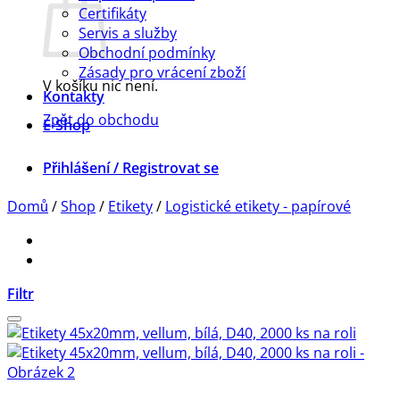
Certifikáty
Servis a služby
Obchodní podmínky
Zásady pro vrácení zboží
V košíku nic není.
Kontakty
Zpět do obchodu
E-Shop
Přihlášení / Registrovat se
Domů
/
Shop
/
Etikety
/
Logistické etikety - papírové
Filtr