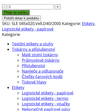
Etikety
45x20mm,
Přidat do košíku
vellum,
Položit dotaz k produktu
bílá,
SKU:
SLE 045x020,Vell,D40/2000
Kategorie:
Etikety
,
D40,
Logistické etikety - papírové
2000
Kategorie
ks
Textilní etikety a stuhy
na
Tiskárny a příslušenství
roli
Malé stolní tiskárny
množství
Průmyslové tiskárny
Příslušenství
Navíječe a odlupovače
Čtečky čarových kodů
Tiskové hlavy
Etikety
Logistické etikety - papírové
Logistické etikety - termo
Logistické etikety - visačky
Nekonečné papírové pásy