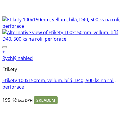
+
Rychlý náhled
Etikety
Etikety 100x150mm, vellum, bílá, D40, 500 ks na roli,
perforace
195
Kč
SKLADEM
bez DPH