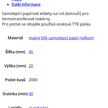
Další informace
Samolepicí papírové etikety na roli (kotouči) pro
termotransferové tiskárny.
Pro potisk se obvykle používá vosková TTR páska.
Materiál
matný bílý samolepicí papír (vellum)
Šířka (mm)
45
Výška (mm)
20
Počet kusů
2000
Dutinka (mm)
40
Lepidlo
standartní