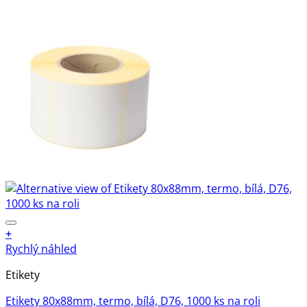
+
Rychlý náhled
Etikety
Etikety 80x88mm, termo, bílá, D76, 1000 ks na roli