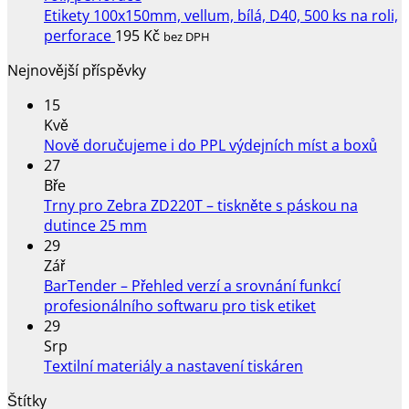
Etikety 100x150mm, vellum, bílá, D40, 500 ks na roli,
perforace
195
Kč
bez DPH
Nejnovější příspěvky
15
Kvě
Žád
Nově doručujeme i do PPL výdejních míst a boxů
kome
27
u
Bře
text
Trny pro Zebra ZD220T – tiskněte s páskou na
s
Žádné
dutince 25 mm
náz
komentáře
29
u
Nov
Zář
textu
doru
BarTender – Přehled verzí a srovnání funkcí
s
i
Žádné
profesionálního softwaru pro tisk etiket
názvem
do
komentáře
29
Trny
u
PPL
Srp
pro
textu
výde
Žádné
Textilní materiály a nastavení tiskáren
Zebra
s
míst
komentáře
Štítky
ZD220T
u
názvem
a