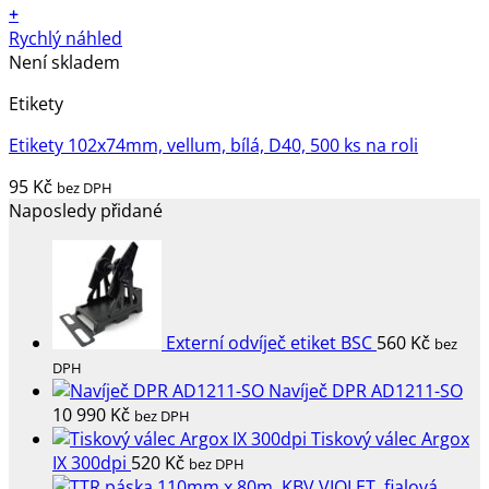
+
Rychlý náhled
Není skladem
Etikety
Etikety 102x74mm, vellum, bílá, D40, 500 ks na roli
95
Kč
bez DPH
Naposledy přidané
Externí odvíječ etiket BSC
560
Kč
bez
DPH
Navíječ DPR AD1211-SO
10 990
Kč
bez DPH
Tiskový válec Argox
IX 300dpi
520
Kč
bez DPH