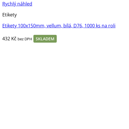
Rychlý náhled
Etikety
Etikety 100x150mm, vellum, bílá, D76, 1000 ks na roli
432
Kč
SKLADEM
bez DPH