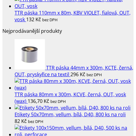
TTR páska 110mm x 80m, KBV VIOLET, fialová, OUT,
vosk
132
Kč
bez DPH
Nejprodávanější produkty
TTR páska 44mm x 300m, KCTE, černá,
OUT, pryskyřice na textil
296
Kč
bez DPH
TTR páska 80mm x 300m, KCVE, černá, OUT, vosk
(wax)
136,70
Kč
bez DPH
Etikety 50x70mm, vellum, bílá, D40, 800 ks na roli
82
Kč
bez DPH