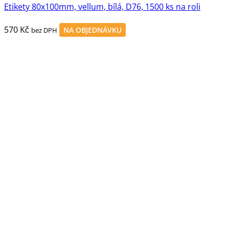
Etikety 80x100mm, vellum, bílá, D76, 1500 ks na roli
570
Kč
NA OBJEDNÁVKU
bez DPH