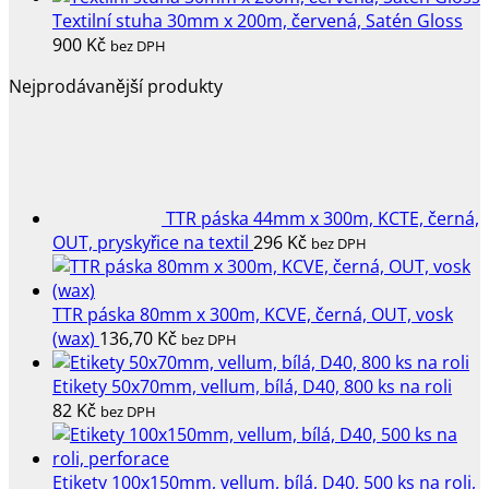
Textilní stuha 30mm x 200m, červená, Satén Gloss
900
Kč
bez DPH
Nejprodávanější produkty
TTR páska 44mm x 300m, KCTE, černá,
OUT, pryskyřice na textil
296
Kč
bez DPH
TTR páska 80mm x 300m, KCVE, černá, OUT, vosk
(wax)
136,70
Kč
bez DPH
Etikety 50x70mm, vellum, bílá, D40, 800 ks na roli
82
Kč
bez DPH
Etikety 100x150mm, vellum, bílá, D40, 500 ks na roli,