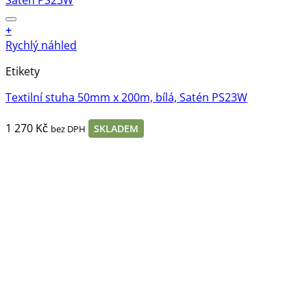
+
Rychlý náhled
Etikety
Textilní stuha 50mm x 200m, bílá, Satén PS23W
1 270
Kč
SKLADEM
bez DPH