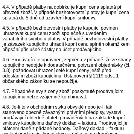
4.4. V případě platby na dobírku je kupní cena splatná při
převzetí zboží. V případě bezhotovostní platby je kupní cena
splatná do 5 dnů od uzavření kupní smlouvy.
4.5. V případě bezhotovostní platby je kupující povinen
uhrazovat kupní cenu zboží společně s uvedením
variabilního symbolu platby. V případě bezhotovostní platby
je závazek kupujícího uhradit kupní cenu splněn okamžikem
připsání příslušné částky na účet prodávajícího.
4.6. Prodávající je oprávněn, zejména v případě, že ze strany
kupujícího nedojde k dodatečnému potvrzení objednávky (čl.
3.8), požadovat uhrazení celé kupní ceny ještě před
odesláním zboží kupujícímu. Ustanovení § 2119 odst. 1
občanského zákoníku se nepoužije.
4.7. Případné slevy z ceny zboží poskytnuté prodávajícím
kupujícímu nelze vzájemně kombinovat.
4.8. Je-li to v obchodním styku obvyklé nebo je-li tak
stanoveno obecně závaznými právními předpisy, vystaví
prodávající ohledně plateb prováděných na základě kupní
smlouvy kupujícímu daňový doklad – fakturu. Prodávající je
plátcem daně z přidané hodnoty. Daňový doklad – fakturu
vystaví prodávající kupujícímu a zašle jej na doručovací