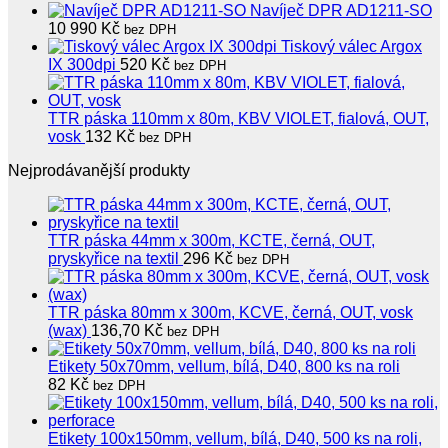
Navíječ DPR AD1211-SO
10 990
Kč
bez DPH
Tiskový válec Argox
IX 300dpi
520
Kč
bez DPH
TTR páska 110mm x 80m, KBV VIOLET, fialová, OUT,
vosk
132
Kč
bez DPH
Nejprodávanější produkty
TTR páska 44mm x 300m, KCTE, černá, OUT,
pryskyřice na textil
296
Kč
bez DPH
TTR páska 80mm x 300m, KCVE, černá, OUT, vosk
(wax)
136,70
Kč
bez DPH
Etikety 50x70mm, vellum, bílá, D40, 800 ks na roli
82
Kč
bez DPH
Etikety 100x150mm, vellum, bílá, D40, 500 ks na roli,