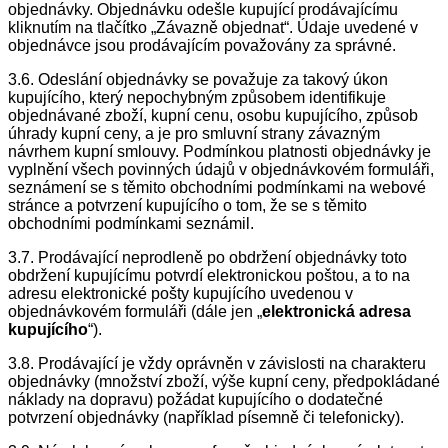
objednávky. Objednávku odešle kupující prodávajícímu
kliknutím na tlačítko „Závazně objednat“. Údaje uvedené v
objednávce jsou prodávajícím považovány za správné.
3.6. Odeslání objednávky se považuje za takový úkon
kupujícího, který nepochybným způsobem identifikuje
objednávané zboží, kupní cenu, osobu kupujícího, způsob
úhrady kupní ceny, a je pro smluvní strany závazným
návrhem kupní smlouvy. Podmínkou platnosti objednávky je
vyplnění všech povinných údajů v objednávkovém formuláři,
seznámení se s těmito obchodními podmínkami na webové
stránce a potvrzení kupujícího o tom, že se s těmito
obchodními podmínkami seznámil.
3.7. Prodávající neprodleně po obdržení objednávky toto
obdržení kupujícímu potvrdí elektronickou poštou, a to na
adresu elektronické pošty kupujícího uvedenou v
objednávkovém formuláři (dále jen „
elektronická adresa
kupujícího
“).
3.8. Prodávající je vždy oprávněn v závislosti na charakteru
objednávky (množství zboží, výše kupní ceny, předpokládané
náklady na dopravu) požádat kupujícího o dodatečné
potvrzení objednávky (například písemně či telefonicky).