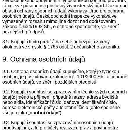
živnostenského oprávnění. Živnostenskou kontrolu provádí v
rámci své působnosti příslušný živnostenský úřad. Dozor nad
oblastí ochrany osobních údajů vykonává Úřad pro ochranu
osobních údajů. Česká obchodní inspekce vykonává ve
vymezeném rozsahu mimo jiné dozor nad dodržováním
zákona č. 634/1992 Sb., o ochraně spotřebitele, ve znění
pozdějších předpisů.
8.5. Kupující tímto přebírá na sebe nebezpečí změny
okolností ve smyslu § 1765 odst. 2 občanského zákoníku.
9. Ochrana osobních údajů
9.1. Ochrana osobních údajů kupujícího, který je fyzickou
osobou, je poskytována zákonem č. 101/2000 Sb., o ochraně
osobních údajů, ve znění pozdějších předpisů.
9.2. Kupující souhlasí se zpracováním těchto svých osobních
údajů: jméno a příjmení, případně název, adresa bydliště
nebo sídla, identifikační číslo, daňové identifikační číslo,
adresa elektronické pošty a telefonní číslo (dále společně
vše jen jako „
osobní údaje
“).
9.3. Kupující souhlasí se zpracováním osobních údajů
prodávajícím, a to pro účely realizace práv a povinností z