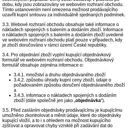
dobu, kdy jsou zobrazovány ve webovém rozhraní obchodu.
Tímto ustanovením není omezena možnost prodávajícího
uzavřít kupní smlouvu za individuálně sjednaných podmínek.
3.3. Webové rozhraní obchodu obsahuje také informace o
nákladech spojených s balením a dodáním zboží. Informace
o nákladech spojených s balením a dodáním zboží uvedené
ve webovém rozhraní obchodu platí pouze v případech, kdy
je zboží doručováno v rámci území České republiky.
3.4. Pro objednání zboží vyplní kupující objednávkový
formulář ve webovém rozhraní obchodu. Objednávkový
formulář obsahuje zejména informace o:
3.4.1. množství a druhu objednávaného zboží
3.4.2. způsobu úhrady kupní ceny zboží, údaje o
požadovaném způsobu doručení objednávaného zboží
a
3.4.3. informace o nákladech spojených s dodáním
zboží (dále společně jen jako „
objednávka
“).
3.5. Před zasláním objednávky prodávajícímu je kupujícímu
umožněno zkontrolovat a měnit údaje, které do objednávky
kupující vložil, a to i s ohledem na možnost kupujícího
zjišťovat a opravovat chyby vzniklé při zadávání dat do