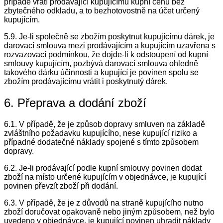
případě vrátí prodávající kupujícímu kupní cenu bez
zbytečného odkladu, a to bezhotovostně na účet určený
kupujícím.
5.9. Je-li společně se zbožím poskytnut kupujícímu dárek, je
darovací smlouva mezi prodávajícím a kupujícím uzavřena s
rozvazovací podmínkou, že dojde-li k odstoupení od kupní
smlouvy kupujícím, pozbývá darovací smlouva ohledně
takového dárku účinnosti a kupující je povinen spolu se
zbožím prodávajícímu vrátit i poskytnutý dárek.
6. Přeprava a dodání zboží
6.1. V případě, že je způsob dopravy smluven na základě
zvláštního požadavku kupujícího, nese kupující riziko a
případné dodatečné náklady spojené s tímto způsobem
dopravy.
6.2. Je-li prodávající podle kupní smlouvy povinen dodat
zboží na místo určené kupujícím v objednávce, je kupující
povinen převzít zboží při dodání.
6.3. V případě, že je z důvodů na straně kupujícího nutno
zboží doručovat opakovaně nebo jiným způsobem, než bylo
uvedeno v objednávce, je kupující povinen uhradit náklady