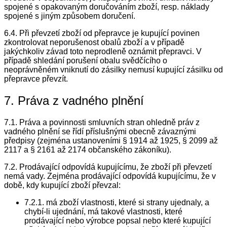
spojené s opakovaným doručováním zboží, resp. náklady
spojené s jiným způsobem doručení.
6.4. Při převzetí zboží od přepravce je kupující povinen
zkontrolovat neporušenost obalů zboží a v případě
jakýchkoliv závad toto neprodleně oznámit přepravci. V
případě shledání porušení obalu svědčícího o
neoprávněném vniknutí do zásilky nemusí kupující zásilku od
přepravce převzít.
7. Práva z vadného plnění
7.1. Práva a povinnosti smluvních stran ohledně práv z
vadného plnění se řídí příslušnými obecně závaznými
předpisy (zejména ustanoveními § 1914 až 1925, § 2099 až
2117 a § 2161 až 2174 občanského zákoníku).
7.2. Prodávající odpovídá kupujícímu, že zboží při převzetí
nemá vady. Zejména prodávající odpovídá kupujícímu, že v
době, kdy kupující zboží převzal:
7.2.1. má zboží vlastnosti, které si strany ujednaly, a
chybí-li ujednání, má takové vlastnosti, které
prodávající nebo výrobce popsal nebo které kupující