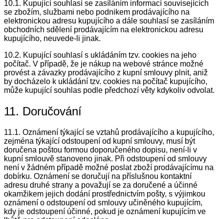
10.1. Kupující souhlasí se zasíláním informací souvisejících
se zbožím, službami nebo podnikem prodávajícího na
elektronickou adresu kupujícího a dále souhlasí se zasíláním
obchodních sdělení prodávajícím na elektronickou adresu
kupujícího, neuvede-li jinak.
10.2. Kupující souhlasí s ukládáním tzv. cookies na jeho
počítač. V případě, že je nákup na webové stránce možné
provést a závazky prodávajícího z kupní smlouvy plnit, aniž
by docházelo k ukládání tzv. cookies na počítač kupujícího,
může kupující souhlas podle předchozí věty kdykoliv odvolat.
11. Doručování
11.1. Oznámení týkající se vztahů prodávajícího a kupujícího,
zejména týkající odstoupení od kupní smlouvy, musí být
doručena poštou formou doporučeného dopisu, není-li v
kupní smlouvě stanoveno jinak. Při odstoupení od smlouvy
není v žádném případě možné poslat zboží prodávajícímu na
dobírku. Oznámení se doručují na příslušnou kontaktní
adresu druhé strany a považují se za doručené a účinné
okamžikem jejich dodání prostřednictvím pošty, s výjimkou
oznámení o odstoupení od smlouvy učiněného kupujícím,
kdy je odstoupení účinné, pokud je oznámení kupujícím ve