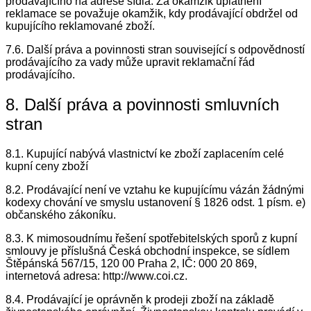
prodávajícího na adrese sídla. Za okamžik uplatnění
reklamace se považuje okamžik, kdy prodávající obdržel od
kupujícího reklamované zboží.
7.6. Další práva a povinnosti stran související s odpovědností
prodávajícího za vady může upravit reklamační řád
prodávajícího.
8. Další práva a povinnosti smluvních
stran
8.1. Kupující nabývá vlastnictví ke zboží zaplacením celé
kupní ceny zboží
8.2. Prodávající není ve vztahu ke kupujícímu vázán žádnými
kodexy chování ve smyslu ustanovení § 1826 odst. 1 písm. e)
občanského zákoníku.
8.3. K mimosoudnímu řešení spotřebitelských sporů z kupní
smlouvy je příslušná Česká obchodní inspekce, se sídlem
Štěpánská 567/15, 120 00 Praha 2, IČ: 000 20 869,
internetová adresa: http://www.coi.cz.
8.4. Prodávající je oprávněn k prodeji zboží na základě