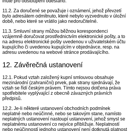
lhůtě pro odstoupení odesláno.
11.2. Za doručené se považuje i oznámení, jehož převzetí
bylo adresátem odmítnuto, které nebylo vyzvednuto v úložní
době, nebo které se vrátilo jako nedoručitelné.
11.3. Smluvní strany můžou běžnou korespondenci
vzájemně doručovat prostřednictvím elektronické pošty, a to
na adresu elektronické pošty uvedenou v uživatelském účtu
kupujícího či uvedenou kupujícím v objednávce, resp. na
adresu uvedenou na webové stránce prodávajícího.
12. Závěrečná ustanovení
12.1. Pokud vztah založený kupní smlouvou obsahuje
mezinárodní (zahraniční) prvek, pak strany sjednávají, že
vztah se řídí českým právem. Tímto nejsou dotčena práva
spotřebitele vyplývající z obecně závazných právních
předpisů.
12.2. Je-li některé ustanovení obchodních podmínek
neplatné nebo neúčinné, nebo se takovým stane, namísto
neplatných ustanovení nastoupí ustanovení, jehož smysl se
neplatnému ustanovení co nejvíce přibližuje. Neplatností
nebo neúčinností jednoho ustanovení není dotknutá platnost