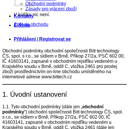
Obchodní podmínky
Zásady pro vrácení zboží
V košíku nic není.
Kontakty
Zpět do obchodu
E-Shop
Přihlášení / Registrovat se
Obchodní podmínky obchodní společnosti Bitt technology
ČS, spol. s r.o., se sídlem v Brně, Příkop 27/2a, PSČ 602 00,
IČ 41603141, zapsané v obchodním rejstříku vedeném u
Krajského soudu v Brně, oddíl C, vložka 2461 pro prodej
zboží prostřednictvím on-line obchodu umístěného na
internetové adrese www.bittech.cz
1. Úvodní ustanovení
1.1. Tyto obchodní podmínky (dále jen „
obchodní
podmínky
“) obchodní společnosti Bitt technology ČS, spol.
s r.o., se sídlem v Brně, Příkop 27/2a, PSČ 602 00, IČ
41603141, zapsané v obchodním rejstříku vedeném u
Krajského soudu v Brně, oddíl C, vložka 2461 (dále jen