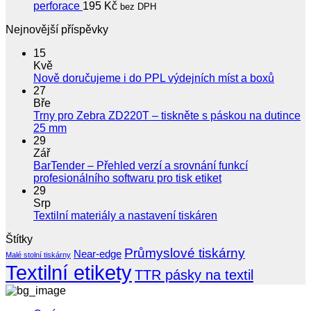
perforace
195
Kč
bez DPH
Nejnovější příspěvky
15
Kvě
Žádné
Nově doručujeme i do PPL výdejních míst a boxů
koment
27
u
Bře
textu
Trny pro Zebra ZD220T – tiskněte s páskou na dutince
s
Žádné
25 mm
názve
komentáře
29
u
Nově
Zář
textu
doruču
BarTender – Přehled verzí a srovnání funkcí
s
i
Žádné
profesionálního softwaru pro tisk etiket
názvem
do
komentáře
29
Trny
u
PPL
Srp
pro
textu
výdejní
Žádné
Textilní materiály a nastavení tiskáren
Zebra
s
míst
komentáře
Štítky
ZD220T
u
názvem
a
–
Průmyslové tiskárny
textu
BarTender
boxů
Near-edge
Malé stolní tiskárny
tiskněte
s
–
Textilní etikety
TTR pásky na textil
s
názvem
Přehled
páskou
Textilní
verzí
na
materiály
a