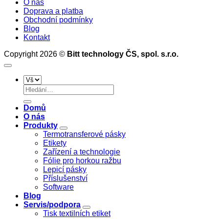
O nás
dutince
a
srovnání
Doprava a platba
25
nastavení
funkcí
Obchodní podmínky
mm
tiskáren
profesionálního
Blog
softwaru
Kontakt
pro
tisk
Copyright 2026 ©
Bitt technology ČS, spol. s.r.o.
etiket
Hledat:
Domů
O nás
Produkty
Termotransferové pásky
Etikety
Zařízení a technologie
Fólie pro horkou ražbu
Lepicí pásky
Příslušenství
Software
Blog
Servis/podpora
Tisk textilních etiket