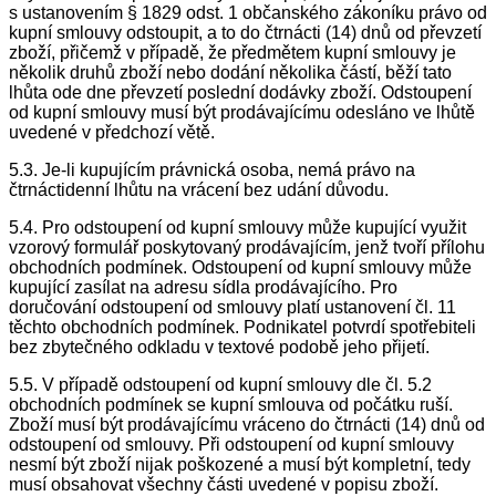
s ustanovením § 1829 odst. 1 občanského zákoníku právo od
kupní smlouvy odstoupit, a to do čtrnácti (14) dnů od převzetí
zboží, přičemž v případě, že předmětem kupní smlouvy je
několik druhů zboží nebo dodání několika částí, běží tato
lhůta ode dne převzetí poslední dodávky zboží. Odstoupení
od kupní smlouvy musí být prodávajícímu odesláno ve lhůtě
uvedené v předchozí větě.
5.3. Je-li kupujícím právnická osoba, nemá právo na
čtrnáctidenní lhůtu na vrácení bez udání důvodu.
5.4. Pro odstoupení od kupní smlouvy může kupující využit
vzorový formulář poskytovaný prodávajícím, jenž tvoří přílohu
obchodních podmínek. Odstoupení od kupní smlouvy může
kupující zasílat na adresu sídla prodávajícího. Pro
doručování odstoupení od smlouvy platí ustanovení čl. 11
těchto obchodních podmínek. Podnikatel potvrdí spotřebiteli
bez zbytečného odkladu v textové podobě jeho přijetí.
5.5. V případě odstoupení od kupní smlouvy dle čl. 5.2
obchodních podmínek se kupní smlouva od počátku ruší.
Zboží musí být prodávajícímu vráceno do čtrnácti (14) dnů od
odstoupení od smlouvy. Při odstoupení od kupní smlouvy
nesmí být zboží nijak poškozené a musí být kompletní, tedy
musí obsahovat všechny části uvedené v popisu zboží.