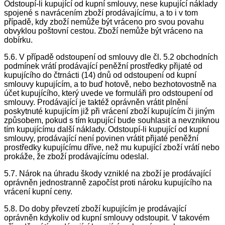
Odstoupí-li kupující od kupní smlouvy, nese kupující náklady
spojené s navrácením zboží prodávajícímu, a to i v tom
případě, kdy zboží nemůže být vráceno pro svou povahu
obvyklou poštovní cestou. Zboží nemůže být vráceno na
dobírku.
5.6. V případě odstoupení od smlouvy dle čl. 5.2 obchodních
podmínek vrátí prodávající peněžní prostředky přijaté od
kupujícího do čtrnácti (14) dnů od odstoupení od kupní
smlouvy kupujícím, a to buď hotově, nebo bezhotovostně na
účet kupujícího, který uvede ve formuláři pro odstoupení od
smlouvy. Prodávající je taktéž oprávněn vrátit plnění
poskytnuté kupujícím již při vrácení zboží kupujícím či jiným
způsobem, pokud s tím kupující bude souhlasit a nevzniknou
tím kupujícímu další náklady. Odstoupí-li kupující od kupní
smlouvy, prodávající není povinen vrátit přijaté peněžní
prostředky kupujícímu dříve, než mu kupující zboží vrátí nebo
prokáže, že zboží prodávajícímu odeslal.
5.7. Nárok na úhradu škody vzniklé na zboží je prodávající
oprávněn jednostranně započíst proti nároku kupujícího na
vrácení kupní ceny.
5.8. Do doby převzetí zboží kupujícím je prodávající
oprávněn kdykoliv od kupní smlouvy odstoupit. V takovém