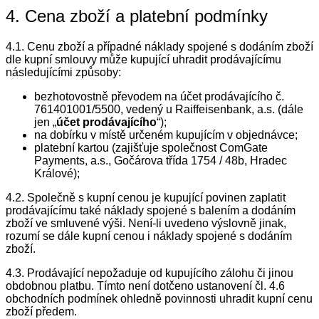
4. Cena zboží a platební podmínky
4.1. Cenu zboží a případné náklady spojené s dodáním zboží
dle kupní smlouvy může kupující uhradit prodávajícímu
následujícími způsoby:
bezhotovostně převodem na účet prodávajícího č.
761401001/5500, vedený u Raiffeisenbank, a.s. (dále
jen „
účet prodávajícího
“);
na dobírku v místě určeném kupujícím v objednávce;
platební kartou (zajišťuje společnost ComGate
Payments, a.s., Gočárova třída 1754 / 48b, Hradec
Králové);
4.2. Společně s kupní cenou je kupující povinen zaplatit
prodávajícímu také náklady spojené s balením a dodáním
zboží ve smluvené výši. Není-li uvedeno výslovně jinak,
rozumí se dále kupní cenou i náklady spojené s dodáním
zboží.
4.3. Prodávající nepožaduje od kupujícího zálohu či jinou
obdobnou platbu. Tímto není dotčeno ustanovení čl. 4.6
obchodních podmínek ohledně povinnosti uhradit kupní cenu
zboží předem.