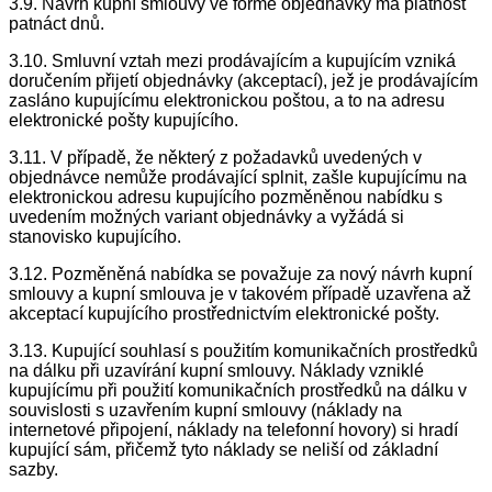
3.9. Návrh kupní smlouvy ve formě objednávky má platnost
patnáct dnů.
3.10. Smluvní vztah mezi prodávajícím a kupujícím vzniká
doručením přijetí objednávky (akceptací), jež je prodávajícím
zasláno kupujícímu elektronickou poštou, a to na adresu
elektronické pošty kupujícího.
3.11. V případě, že některý z požadavků uvedených v
objednávce nemůže prodávající splnit, zašle kupujícímu na
elektronickou adresu kupujícího pozměněnou nabídku s
uvedením možných variant objednávky a vyžádá si
stanovisko kupujícího.
3.12. Pozměněná nabídka se považuje za nový návrh kupní
smlouvy a kupní smlouva je v takovém případě uzavřena až
akceptací kupujícího prostřednictvím elektronické pošty.
3.13. Kupující souhlasí s použitím komunikačních prostředků
na dálku při uzavírání kupní smlouvy. Náklady vzniklé
kupujícímu při použití komunikačních prostředků na dálku v
souvislosti s uzavřením kupní smlouvy (náklady na
internetové připojení, náklady na telefonní hovory) si hradí
kupující sám, přičemž tyto náklady se neliší od základní
sazby.