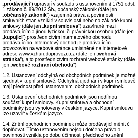
„
prodávající
“) upravují v souladu s ustanovením § 1751 odst.
1 zákona č. 89/2012 Sb., občanský zákoník (dále jen
„
občanský zákoník
“) vzájemná práva a povinnosti
smluvních stran vzniklé v souvislosti nebo na základě kupní
smlouvy (dále jen „
kupní smlouva
“) uzavírané mezi
prodávajícím a jinou fyzickou či právnickou osobou (dále jen
„
kupující
“) prostřednictvím internetového obchodu
prodávajícího. Internetový obchod je prodávajícím
provozován na webové stránce umístněné na internetové
adrese www.vzhurudoprovozu.cz (dále jen „
webová
stránka
“), a to prostřednictvím rozhraní webové stránky (dále
jen „
webové rozhraní obchodu
“).
1.2. Ustanovení odchylná od obchodních podmínek je možné
sjednat v kupní smlouvě. Odchylná ujednání v kupní smlouvě
mají přednost před ustanoveními obchodních podmínek.
1.3. Ustanovení obchodních podmínek jsou nedílnou
součástí kupní smlouvy. Kupní smlouva a obchodní
podmínky jsou vyhotoveny v českém jazyce. Kupní smlouvu
lze uzavřít v českém jazyce.
1.4. Znění obchodních podmínek může prodávající měnit či
doplňovat. Tímto ustanovením nejsou dotčena práva a
povinnosti vzniklá po dobu účinnosti předchozího znění