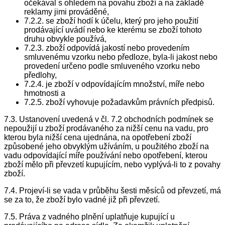
očekával s ohledem na povahu zboží a na základě
reklamy jimi prováděné,
7.2.2. se zboží hodí k účelu, který pro jeho použití
prodávající uvádí nebo ke kterému se zboží tohoto
druhu obvykle používá,
7.2.3. zboží odpovídá jakostí nebo provedením
smluvenému vzorku nebo předloze, byla-li jakost nebo
provedení určeno podle smluveného vzorku nebo
předlohy,
7.2.4. je zboží v odpovídajícím množství, míře nebo
hmotnosti a
7.2.5. zboží vyhovuje požadavkům právních předpisů.
7.3. Ustanovení uvedená v čl. 7.2 obchodních podmínek se
nepoužijí u zboží prodávaného za nižší cenu na vadu, pro
kterou byla nižší cena ujednána, na opotřebení zboží
způsobené jeho obvyklým užíváním, u použitého zboží na
vadu odpovídající míře používání nebo opotřebení, kterou
zboží mělo při převzetí kupujícím, nebo vyplývá-li to z povahy
zboží.
7.4. Projeví-li se vada v průběhu šesti měsíců od převzetí, má
se za to, že zboží bylo vadné již při převzetí.
7.5. Práva z vadného plnění uplatňuje kupující u