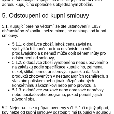
adresu kupujícího společně s objednaným zbožím.
5. Odstoupení od kupní smlouvy
5.1. Kupující bere na vědomí, že dle ustanovení § 1837
občanského zákoníku, nelze mimo jiné odstoupit od kupní
smlouvy:
5.1.1. o dodávce zboží, jehož cena závisí na
výchylkách finančního trhu nezávisle na vůli
prodávajícího a k němuž může dojít během lhůty pro
odstoupení od smlouvy,
5.1.2. o dodávce zboží vyrobeného nebo upraveného
na zakázku podle specifikace kupujícího, zejména
etiket, štítků, termotransferových pásek a dalších
produktů zhotovených v nestandardních rozměrech, s
vlastním potiskem nebo jinak přizpůsobených
konkrétnímu zákazníkovi nebo jeho provozu, a
5.1.3. o dodávce zvukové nebo obrazové nahrávky
nebo počítačového programu, pokud porušil jejich
původní obal.
5.2. Nejedná-li se o případ uvedený v čl. 5.1 či o jiný případ,
kdy nelze od kupní smlouvy odstoupit, má kupující v souladu