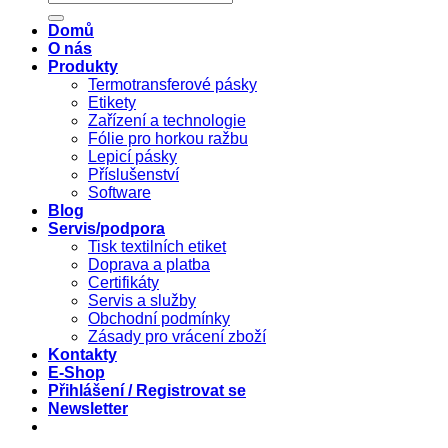
Domů
O nás
Produkty
Termotransferové pásky
Etikety
Zařízení a technologie
Fólie pro horkou ražbu
Lepicí pásky
Příslušenství
Software
Blog
Servis/podpora
Tisk textilních etiket
Doprava a platba
Certifikáty
Servis a služby
Obchodní podmínky
Zásady pro vrácení zboží
Kontakty
E-Shop
Přihlášení / Registrovat se
Newsletter