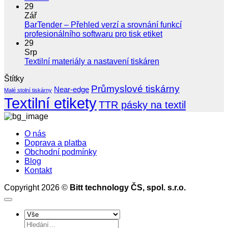
názve
komentáře
29
u
Nově
Zář
textu
doruču
BarTender – Přehled verzí a srovnání funkcí
s
i
Žádné
profesionálního softwaru pro tisk etiket
názvem
do
komentáře
29
Trny
u
PPL
Srp
pro
textu
výdejní
Žádné
Textilní materiály a nastavení tiskáren
Zebra
s
míst
komentáře
Štítky
ZD220T
u
názvem
a
–
Průmyslové tiskárny
textu
BarTender
boxů
Near-edge
Malé stolní tiskárny
tiskněte
s
–
Textilní etikety
TTR pásky na textil
s
názvem
Přehled
páskou
Textilní
verzí
na
materiály
a
O nás
dutince
a
srovnání
Doprava a platba
25
nastavení
funkcí
Obchodní podmínky
mm
tiskáren
profesionálního
Blog
softwaru
Kontakt
pro
tisk
Copyright 2026 ©
Bitt technology ČS, spol. s.r.o.
etiket
Hledat: