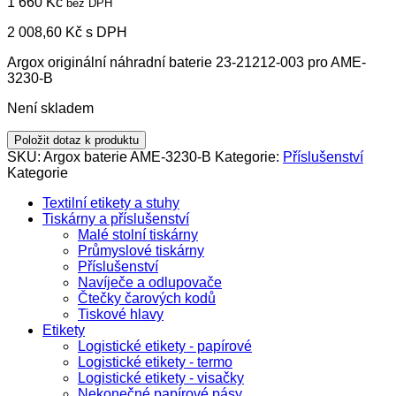
1 660
Kč
bez DPH
2 008,60
Kč
s DPH
Argox originální náhradní baterie 23-21212-003 pro AME-
3230-B
Není skladem
Položit dotaz k produktu
SKU:
Argox baterie AME-3230-B
Kategorie:
Příslušenství
Kategorie
Textilní etikety a stuhy
Tiskárny a příslušenství
Malé stolní tiskárny
Průmyslové tiskárny
Příslušenství
Navíječe a odlupovače
Čtečky čarových kodů
Tiskové hlavy
Etikety
Logistické etikety - papírové
Logistické etikety - termo
Logistické etikety - visačky
Nekonečné papírové pásy