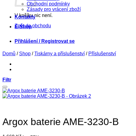
Obchodní podmínky
Zásady pro vrácení zboží
V košíku nic není.
Kontakty
Zpět do obchodu
E-Shop
Přihlášení / Registrovat se
Domů
/
Shop
/
Tiskárny a příslušenství
/
Příslušenství
Filtr
Argox baterie AME-3230-B