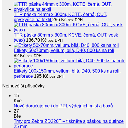
TTR páska 44mm x 300m, KCTE, černá, OUT,
pryskyřice na textil
296
Kč
bez DPH
TTR páska 80mm x 300m, KCVE, černá, OUT, vosk
(wax)
136,70
Kč
bez DPH
Etikety 50x70mm, vellum, bílá, D40, 800 ks na roli
82
Kč
bez DPH
Etikety 100x150mm, vellum, bílá, D40, 500 ks na roli,
perforace
195
Kč
bez DPH
Nejnovější příspěvky
15
Kvě
Žádné
Nově doručujeme i do PPL výdejních míst a boxů
koment
27
u
Bře
textu
Trny pro Zebra ZD220T – tiskněte s páskou na dutince
s
Žádné
25 mm