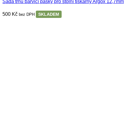
Sada trnů barvicí pásky pro stolní tiskárny Argox 12,7mm
500
Kč
SKLADEM
bez DPH