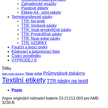
Zahradnické visačky
Plastové etikety
Etikety A4 - print etikety
Termotransferové pásky
TTR: Na textil
TTR: Voskové pásky
TTR: Vosk-pryskyřičné pásky
TTR: Pryskyřičné pásky
TTR: Near-edge pásky
TTR: VZORKY
Fixační a lepicí prvky
Kódovací a datumovací folie
Čisticí prostředky
VÝPRODEJ !!!
Štítky
Průmyslové tiskárny
Near-edge
Malé stolní tiskárny
Textilní etikety
TTR pásky na textil
Popis
Argox originální náhradní baterie 23-21212-003 pro AME-
3230-B