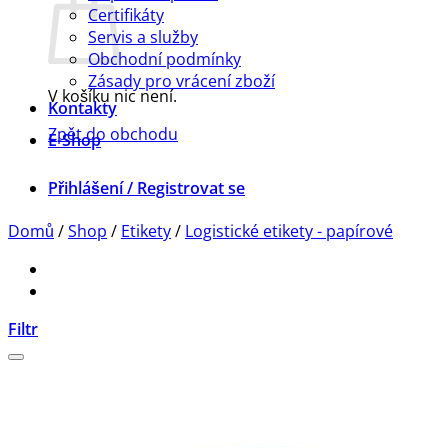
Certifikáty
Servis a služby
Obchodní podmínky
Zásady pro vrácení zboží
V košíku nic není.
Kontakty
Zpět do obchodu
E-Shop
Přihlášení / Registrovat se
Domů
/
Shop
/
Etikety
/
Logistické etikety - papírové
Filtr