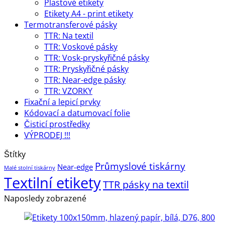
Plastové etikety
Etikety A4 - print etikety
Termotransferové pásky
TTR: Na textil
TTR: Voskové pásky
TTR: Vosk-pryskyřičné pásky
TTR: Pryskyřičné pásky
TTR: Near-edge pásky
TTR: VZORKY
Fixační a lepicí prvky
Kódovací a datumovací folie
Čisticí prostředky
VÝPRODEJ !!!
Štítky
Průmyslové tiskárny
Near-edge
Malé stolní tiskárny
Textilní etikety
TTR pásky na textil
Naposledy zobrazené