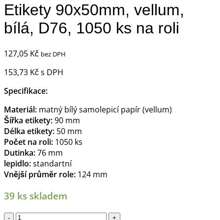
Etikety 90x50mm, vellum,
bílá, D76, 1050 ks na roli
127,05
Kč
bez DPH
153,73
Kč
s DPH
Specifikace:
Materiál:
matný bílý samolepicí papír (vellum)
Šířka etikety:
90 mm
Délka etikety:
50 mm
Počet na roli:
1050 ks
Dutinka:
76 mm
lepidlo:
standartní
Vnější průměr role:
124 mm
39 ks skladem
Etikety