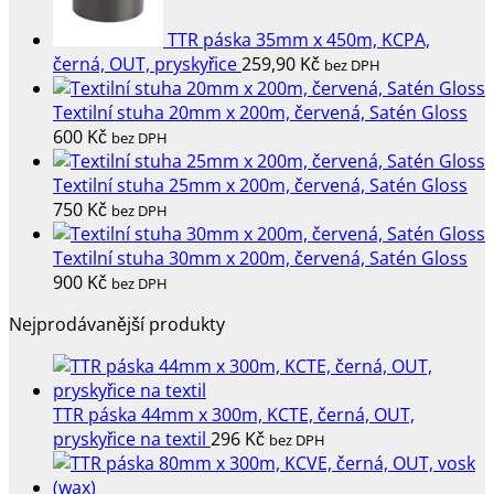
TTR páska 35mm x 450m, KCPA,
černá, OUT, pryskyřice
259,90
Kč
bez DPH
Textilní stuha 20mm x 200m, červená, Satén Gloss
600
Kč
bez DPH
Textilní stuha 25mm x 200m, červená, Satén Gloss
750
Kč
bez DPH
Textilní stuha 30mm x 200m, červená, Satén Gloss
900
Kč
bez DPH
Nejprodávanější produkty
TTR páska 44mm x 300m, KCTE, černá, OUT,
pryskyřice na textil
296
Kč
bez DPH