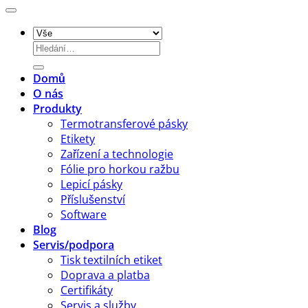
etiket
Hledat:
Domů
O nás
Produkty
Termotransferové pásky
Etikety
Zařízení a technologie
Fólie pro horkou ražbu
Lepicí pásky
Příslušenství
Software
Blog
Servis/podpora
Tisk textilních etiket
Doprava a platba
Certifikáty
Servis a služby