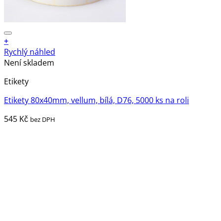
+
Rychlý náhled
Není skladem
Etikety
Etikety 80x40mm, vellum, bílá, D76, 5000 ks na roli
545
Kč
bez DPH