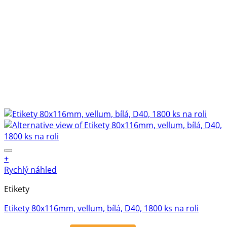
+
Rychlý náhled
Etikety
Etikety 80x116mm, vellum, bílá, D40, 1800 ks na roli