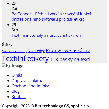
náz
komentáře
29
u
Nov
Zář
textu
doru
BarTender – Přehled verzí a srovnání funkcí
s
i
Žádné
profesionálního softwaru pro tisk etiket
názvem
do
komentáře
29
Trny
u
PPL
Srp
pro
textu
výde
Žádné
Textilní materiály a nastavení tiskáren
Zebra
s
míst
komentáře
Štítky
ZD220T
u
názvem
a
Průmyslové tiskárny
Near-edge
–
textu
BarTender
boxů
Malé stolní tiskárny
Textilní etikety
tiskněte
s
–
TTR pásky na textil
s
názvem
Přehled
páskou
Textilní
verzí
na
materiály
a
O nás
dutince
a
srovnání
Doprava a platba
25
nastavení
funkcí
Obchodní podmínky
mm
tiskáren
profesionální
Blog
softwaru
Kontakt
pro
tisk
Copyright 2026 ©
Bitt technology ČS, spol. s.r.o.