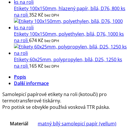
Etikety 100x150mm, hlazený papír, bílá, D76, 800 ks
na roli
352
Kč
bez DPH
Etikety 100x150mm, polyethylen, bílá, D76, 1000 ks
na roli
674
Kč
bez DPH
Etikety 60x25mm, polypropylen, bílá, D25, 1250 ks
na roli
165
Kč
bez DPH
Popis
Další informace
Samolepicí papírové etikety na roli (kotouči) pro
termotransferové tiskárny.
Pro potisk se obvykle používá vosková TTR páska.
Materiál
matný bílý samolepicí papír (vellum)