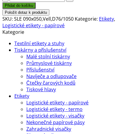
90x50mm,
Přidat do košíku
vellum,
Položit dotaz k produktu
bílá,
SKU:
SLE 090x050,Vell,D76/1050
Kategorie:
Etikety
,
D76,
Logistické etikety - papírové
1050
Kategorie
ks
Textilní etikety a stuhy
na
Tiskárny a příslušenství
roli
Malé stolní tiskárny
množství
Průmyslové tiskárny
Příslušenství
Navíječe a odlupovače
Čtečky čarových kodů
Tiskové hlavy
Etikety
Logistické etikety - papírové
Logistické etikety - termo
Logistické etikety - visačky
Nekonečné papírové pásy
Zahradnické visačky