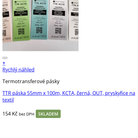
+
Rychlý náhled
Termotransferové pásky
TTR páska 55mm x 100m, KCTA, černá, OUT, pryskyřice na
textil
154
Kč
SKLADEM
bez DPH