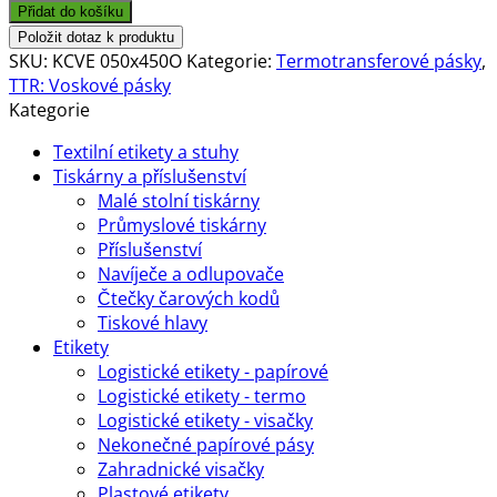
páska
Přidat do košíku
49mm
Položit dotaz k produktu
x
SKU:
KCVE 050x450O
Kategorie:
Termotransferové pásky
,
450m,
TTR: Voskové pásky
KCVE,
Kategorie
černá,
Textilní etikety a stuhy
OUT,
Tiskárny a příslušenství
vosk
Malé stolní tiskárny
(wax)
Průmyslové tiskárny
množství
Příslušenství
Navíječe a odlupovače
Čtečky čarových kodů
Tiskové hlavy
Etikety
Logistické etikety - papírové
Logistické etikety - termo
Logistické etikety - visačky
Nekonečné papírové pásy
Zahradnické visačky
Plastové etikety