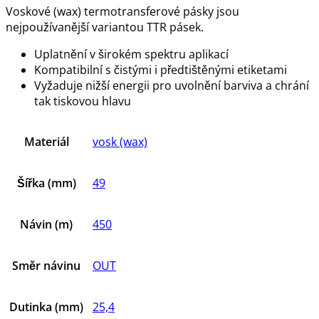
Voskové (wax) termotransferové pásky jsou
nejpoužívanější variantou TTR pásek.
Uplatnění v širokém spektru aplikací
Kompatibilní s čistými i předtištěnými etiketami
Vyžaduje nižší energii pro uvolnění barviva a chrání
tak tiskovou hlavu
Materiál
vosk (wax)
Šířka (mm)
49
Návin (m)
450
Směr návinu
OUT
Dutinka (mm)
25,4