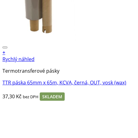
+
Rychlý náhled
Termotransferové pásky
TTR páska 65mm x 65m, KCVA, černá, OUT, vosk (wax)
37,30
Kč
SKLADEM
bez DPH