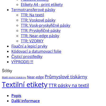
Etikety A4 - print etikety
Termotransferové pásky
TTR: Na textil
TTR: Voskové pásky
TTR: Vosk-pryskyřičné pásky
TTR: Pryskyřičné pásky
TTR: Near-edge pásky
TTR: VZORKY
Fixační a lepicí prvky
Kódovací a datumovací folie
Čisticí prostředky
VÝPRODEJ !!!
Štítky
Průmyslové tiskárny
Near-edge
Malé stolní tiskárny
Textilní etikety
TTR pásky na textil
Popis
Další informace