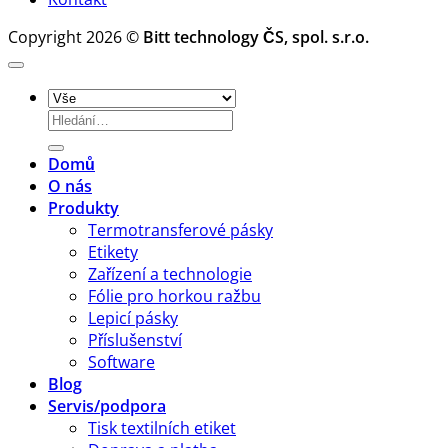
pro
tisk
Copyright 2026 ©
Bitt technology ČS, spol. s.r.o.
etiket
Hledat:
Domů
O nás
Produkty
Termotransferové pásky
Etikety
Zařízení a technologie
Fólie pro horkou ražbu
Lepicí pásky
Příslušenství
Software
Blog
Servis/podpora
Tisk textilních etiket