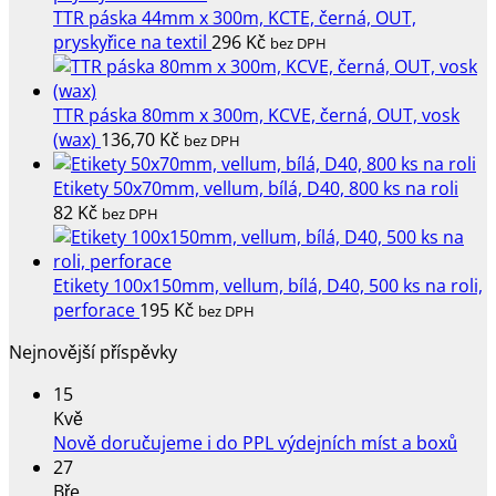
TTR páska 44mm x 300m, KCTE, černá, OUT,
pryskyřice na textil
296
Kč
bez DPH
TTR páska 80mm x 300m, KCVE, černá, OUT, vosk
(wax)
136,70
Kč
bez DPH
Etikety 50x70mm, vellum, bílá, D40, 800 ks na roli
82
Kč
bez DPH
Etikety 100x150mm, vellum, bílá, D40, 500 ks na roli,
perforace
195
Kč
bez DPH
Nejnovější příspěvky
15
Kvě
Žád
Nově doručujeme i do PPL výdejních míst a boxů
kome
27
u
Bře