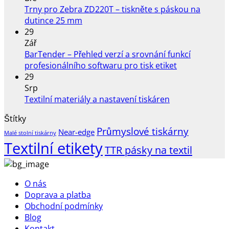
text
Trny pro Zebra ZD220T – tiskněte s páskou na
s
Žádné
dutince 25 mm
náz
komentáře
29
u
Nov
Zář
textu
doru
BarTender – Přehled verzí a srovnání funkcí
s
i
Žádné
profesionálního softwaru pro tisk etiket
názvem
do
komentáře
29
Trny
u
PPL
Srp
pro
textu
výde
Žádné
Textilní materiály a nastavení tiskáren
Zebra
s
míst
komentáře
Štítky
ZD220T
u
názvem
a
Průmyslové tiskárny
–
textu
BarTender
boxů
Near-edge
Malé stolní tiskárny
tiskněte
s
–
Textilní etikety
TTR pásky na textil
s
názvem
Přehled
páskou
Textilní
verzí
na
materiály
a
O nás
dutince
a
srovnání
Doprava a platba
25
nastavení
funkcí
Obchodní podmínky
mm
tiskáren
profesionální
Blog
softwaru
Kontakt