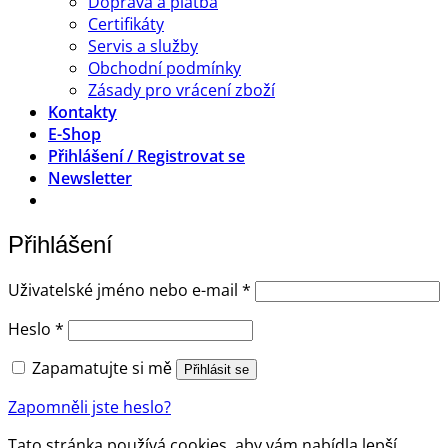
Doprava a platba
Certifikáty
Servis a služby
Obchodní podmínky
Zásady pro vrácení zboží
Kontakty
E-Shop
Přihlášení / Registrovat se
Newsletter
Přihlášení
Povinné
Uživatelské jméno nebo e-mail
*
Povinné
Heslo
*
Zapamatujte si mě
Přihlásit se
Zapomněli jste heslo?
Tato stránka používá cookies, aby vám nabídla lepší