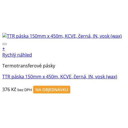
+
Rychlý náhled
Termotransferové pásky
TTR páska 150mm x 450m, KCVE, černá, IN, vosk (wax)
376
Kč
NA OBJEDNÁVKU
bez DPH