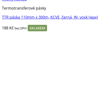
Termotransferové pásky
TTR páska 110mm x 300m, KCVE, černá, IN, vosk (wax)
188
Kč
SKLADEM
bez DPH