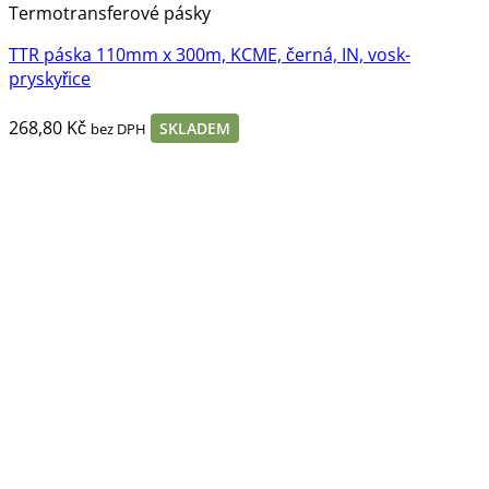
Termotransferové pásky
TTR páska 110mm x 300m, KCME, černá, IN, vosk-
pryskyřice
268,80
Kč
SKLADEM
bez DPH