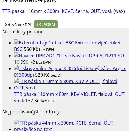
TTR páska 110mm x 300m, KCVE, černá, OUT, vosk (wax)
188
Kč
SKLADEM
bez DPH
Naposledy přidané
Externí odvíječ etiket
BSC
560
Kč
bez DPH
Navíječ DPR AD1211-SO
10 990
Kč
bez DPH
Tiskový válec Argox
IX 300dpi
520
Kč
bez DPH
TTR páska 110mm x 80m, KBV VIOLET, fialová, OUT,
vosk
132
Kč
bez DPH
Nejprodávanější produkty