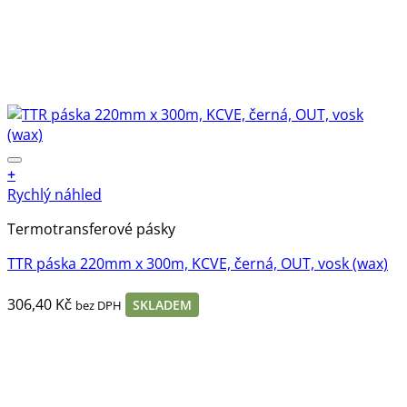
+
Rychlý náhled
Termotransferové pásky
TTR páska 220mm x 300m, KCVE, černá, OUT, vosk (wax)
306,40
Kč
SKLADEM
bez DPH