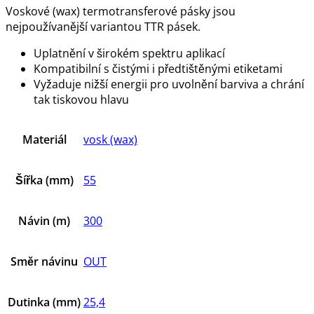
Voskové (wax) termotransferové pásky jsou
nejpoužívanější variantou TTR pásek.
Uplatnění v širokém spektru aplikací
Kompatibilní s čistými i předtištěnými etiketami
Vyžaduje nižší energii pro uvolnění barviva a chrání
tak tiskovou hlavu
Materiál
vosk (wax)
Šířka (mm)
55
Návin (m)
300
Směr návinu
OUT
Dutinka (mm)
25,4