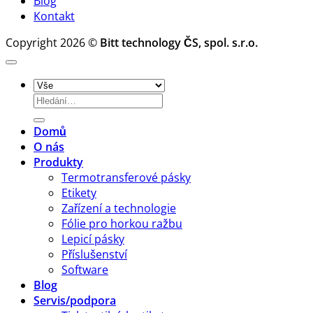
Blog
softwaru
Kontakt
pro
tisk
Copyright 2026 ©
Bitt technology ČS, spol. s.r.o.
etiket
Hledat:
Domů
O nás
Produkty
Termotransferové pásky
Etikety
Zařízení a technologie
Fólie pro horkou ražbu
Lepicí pásky
Příslušenství
Software
Blog
Servis/podpora