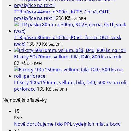
TTR páska 44mm x 300m, KCTE, černá, OUT,
pryskyřice na textil
296
Kč
bez DPH
TTR páska 80mm x 300m, KCVE, černá, OUT, vosk
(wax)
136,70
Kč
bez DPH
Etikety 50x70mm, vellum, bílá, D40, 800 ks na roli
82
Kč
bez DPH
Etikety 100x150mm, vellum, bílá, D40, 500 ks na roli,
perforace
195
Kč
bez DPH
Nejnovější příspěvky
15
Kvě
Žád
Nově doručujeme i do PPL výdejních míst a boxů
kome
27