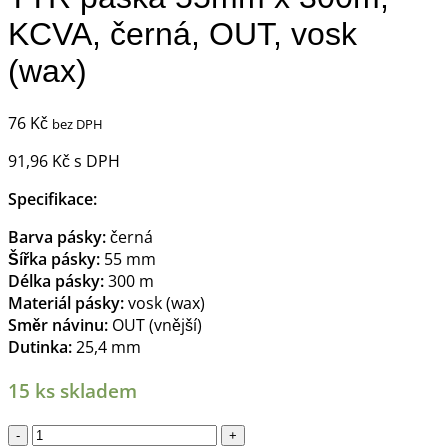
KCVA, černá, OUT, vosk
(wax)
76
Kč
bez DPH
91,96
Kč
s DPH
Specifikace:
Barva pásky:
černá
Šířka pásky:
55 mm
Délka pásky:
300 m
Materiál pásky:
vosk (wax)
Směr návinu:
OUT (vnější)
Dutinka:
25,4 mm
15 ks skladem
TTR