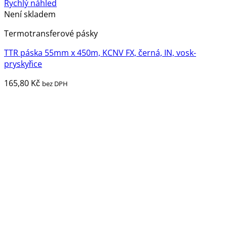
Rychlý náhled
Není skladem
Termotransferové pásky
TTR páska 55mm x 450m, KCNV FX, černá, IN, vosk-
pryskyřice
165,80
Kč
bez DPH