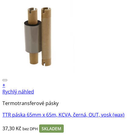
+
Rychlý náhled
Termotransferové pásky
TTR páska 65mm x 65m, KCVA, černá, OUT, vosk (wax)
37,30
Kč
SKLADEM
bez DPH