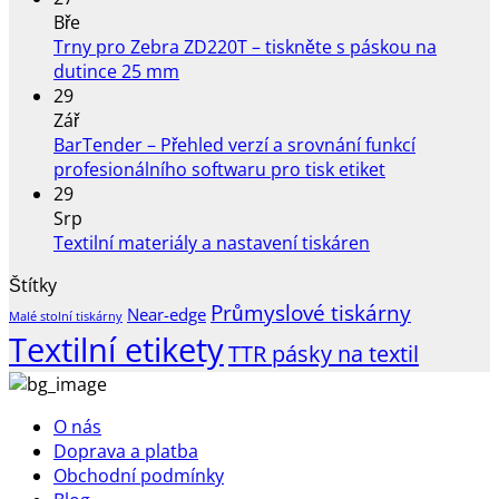
u
Bře
text
Trny pro Zebra ZD220T – tiskněte s páskou na
s
Žádné
dutince 25 mm
náz
komentáře
29
u
Nov
Zář
textu
doru
BarTender – Přehled verzí a srovnání funkcí
s
i
Žádné
profesionálního softwaru pro tisk etiket
názvem
do
komentáře
29
Trny
u
PPL
Srp
pro
textu
výde
Žádné
Textilní materiály a nastavení tiskáren
Zebra
s
míst
komentáře
Štítky
ZD220T
u
názvem
a
Průmyslové tiskárny
–
textu
BarTender
boxů
Near-edge
Malé stolní tiskárny
tiskněte
s
–
Textilní etikety
TTR pásky na textil
s
názvem
Přehled
páskou
Textilní
verzí
na
materiály
a
O nás
dutince
a
srovnání
Doprava a platba
25
nastavení
funkcí
Obchodní podmínky
mm
tiskáren
profesionální