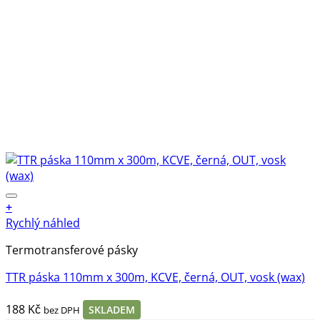
+
Rychlý náhled
Termotransferové pásky
TTR páska 110mm x 300m, KCVE, černá, OUT, vosk (wax)
188
Kč
SKLADEM
bez DPH