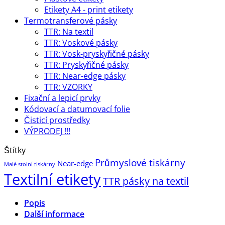
Etikety A4 - print etikety
Termotransferové pásky
TTR: Na textil
TTR: Voskové pásky
TTR: Vosk-pryskyřičné pásky
TTR: Pryskyřičné pásky
TTR: Near-edge pásky
TTR: VZORKY
Fixační a lepicí prvky
Kódovací a datumovací folie
Čisticí prostředky
VÝPRODEJ !!!
Štítky
Průmyslové tiskárny
Near-edge
Malé stolní tiskárny
Textilní etikety
TTR pásky na textil
Popis
Další informace