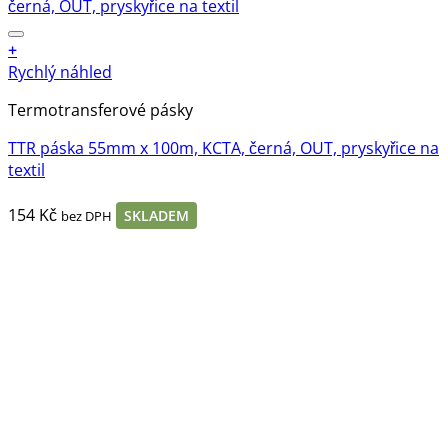
+
Rychlý náhled
Termotransferové pásky
TTR páska 55mm x 100m, KCTA, černá, OUT, pryskyřice na
textil
154
Kč
SKLADEM
bez DPH