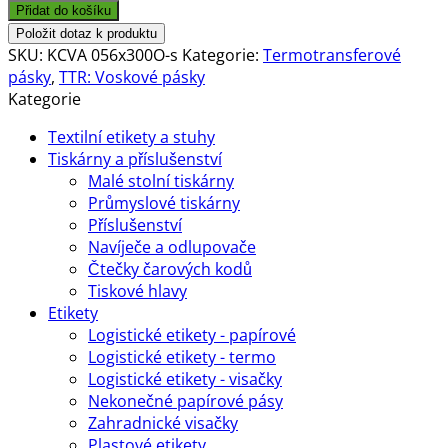
páska
Přidat do košíku
55mm
Položit dotaz k produktu
x
SKU:
KCVA 056x300O-s
Kategorie:
Termotransferové
300m,
pásky
,
TTR: Voskové pásky
KCVA,
Kategorie
černá,
Textilní etikety a stuhy
OUT,
Tiskárny a příslušenství
vosk
Malé stolní tiskárny
(wax)
Průmyslové tiskárny
množství
Příslušenství
Navíječe a odlupovače
Čtečky čarových kodů
Tiskové hlavy
Etikety
Logistické etikety - papírové
Logistické etikety - termo
Logistické etikety - visačky
Nekonečné papírové pásy
Zahradnické visačky
Plastové etikety