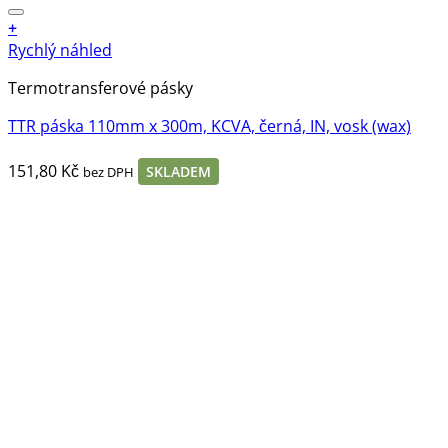
+
Rychlý náhled
Termotransferové pásky
TTR páska 110mm x 300m, KCVA, černá, IN, vosk (wax)
151,80
Kč
SKLADEM
bez DPH