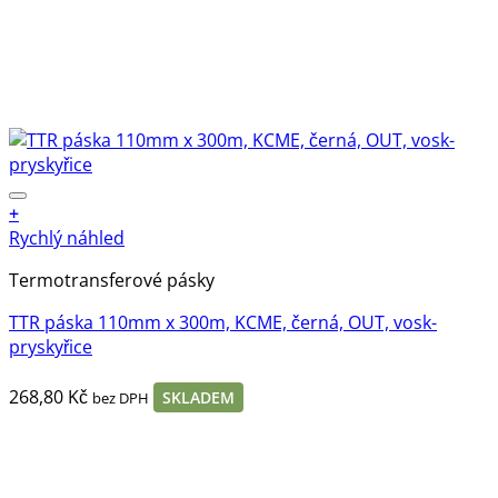
+
Rychlý náhled
Termotransferové pásky
TTR páska 110mm x 300m, KCME, černá, OUT, vosk-
pryskyřice
268,80
Kč
SKLADEM
bez DPH