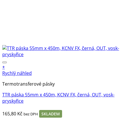
+
Rychlý náhled
Termotransferové pásky
TTR páska 55mm x 450m, KCNV FX, černá, OUT, vosk-
pryskyřice
165,80
Kč
SKLADEM
bez DPH