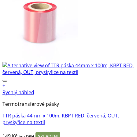
+
Rychlý náhled
Termotransferové pásky
TTR páska 44mm x 100m, KBPT RED, červená, OUT,
pryskyřice na textil
149
Kč
SKLADEM
bez DPH