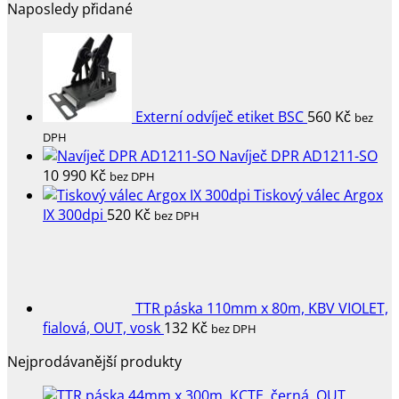
Naposledy přidané
Externí odvíječ etiket BSC
560
Kč
bez
DPH
Navíječ DPR AD1211-SO
10 990
Kč
bez DPH
Tiskový válec Argox
IX 300dpi
520
Kč
bez DPH
TTR páska 110mm x 80m, KBV VIOLET,
fialová, OUT, vosk
132
Kč
bez DPH
Nejprodávanější produkty