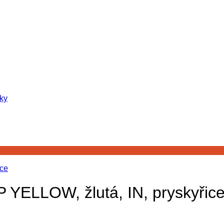
ky
YELLOW, žlutá, IN, pryskyřic