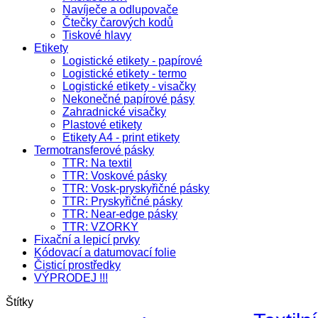
Navíječe a odlupovače
Čtečky čarových kodů
Tiskové hlavy
Etikety
Logistické etikety - papírové
Logistické etikety - termo
Logistické etikety - visačky
Nekonečné papírové pásy
Zahradnické visačky
Plastové etikety
Etikety A4 - print etikety
Termotransferové pásky
TTR: Na textil
TTR: Voskové pásky
TTR: Vosk-pryskyřičné pásky
TTR: Pryskyřičné pásky
TTR: Near-edge pásky
TTR: VZORKY
Fixační a lepicí prvky
Kódovací a datumovací folie
Čisticí prostředky
VÝPRODEJ !!!
Štítky