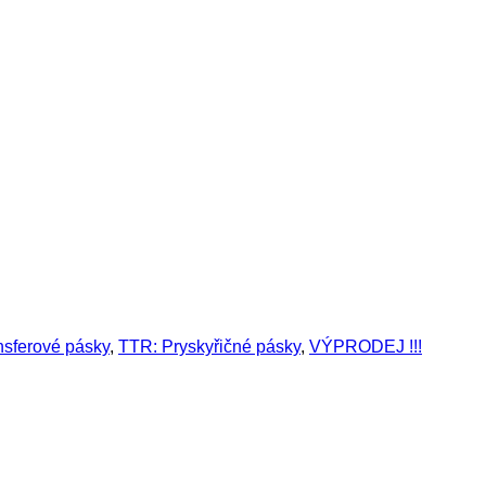
nsferové pásky
,
TTR: Pryskyřičné pásky
,
VÝPRODEJ !!!