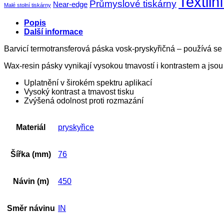
Textilní
Průmyslové tiskárny
Near-edge
Malé stolní tiskárny
Popis
Další informace
Barvicí termotransferová páska vosk-pryskyřičná – používá se 
Wax-resin pásky vynikají vysokou tmavostí i kontrastem a jsou
Uplatnění v širokém spektru aplikací
Vysoký kontrast a tmavost tisku
Zvýšená odolnost proti rozmazání
Materiál
pryskyřice
Šířka (mm)
76
Návin (m)
450
Směr návinu
IN