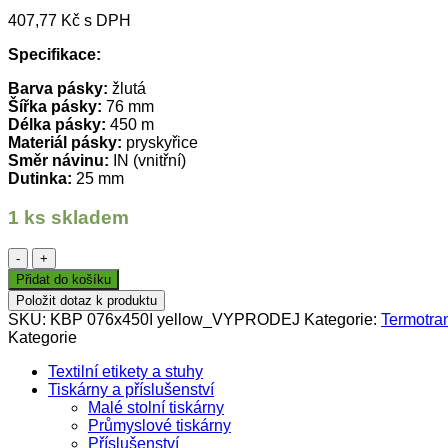
cena
cena
407,77
Kč
s DPH
byla:
je:
843 Kč.
337 Kč.
Specifikace:
Barva pásky:
žlutá
Šířka pásky:
76 mm
Délka pásky:
450 m
Materiál pásky:
pryskyřice
Směr návinu:
IN (vnitřní)
Dutinka:
25 mm
1 ks skladem
TTR
páska
Přidat do košíku
76mm
Položit dotaz k produktu
x
SKU:
KBP 076x450I yellow_VYPRODEJ
Kategorie:
Termotra
450m,
Kategorie
KBP
YELLOW,
Textilní etikety a stuhy
žlutá,
Tiskárny a příslušenství
IN,
Malé stolní tiskárny
pryskyřice
Průmyslové tiskárny
množství
Příslušenství