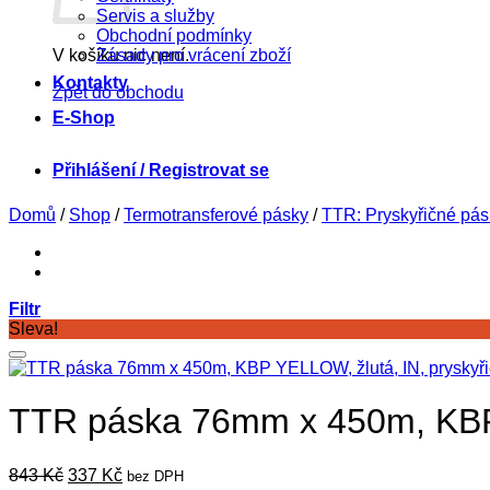
Servis a služby
Obchodní podmínky
V košíku nic není.
Zásady pro vrácení zboží
Kontakty
Zpět do obchodu
E-Shop
Přihlášení / Registrovat se
Domů
/
Shop
/
Termotransferové pásky
/
TTR: Pryskyřičné pás
Filtr
Sleva!
TTR páska 76mm x 450m, KBP 
Původní
Aktuální
843
Kč
337
Kč
bez DPH