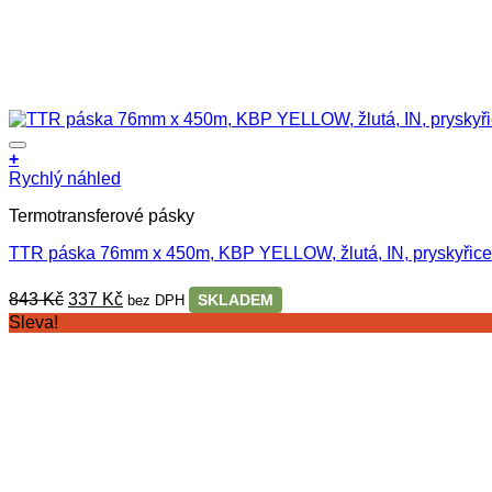
+
Rychlý náhled
Termotransferové pásky
TTR páska 76mm x 450m, KBP YELLOW, žlutá, IN, pryskyřice
Původní
Aktuální
843
Kč
337
Kč
SKLADEM
bez DPH
cena
cena
Sleva!
byla:
je:
843 Kč.
337 Kč.