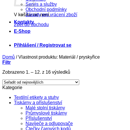
Servis a služby
Obchodní podmínky
V košíku nic není.
Zásady pro vrácení zboží
Kontakty
Zpět do obchodu
E-Shop
Přihlášení / Registrovat se
Domů
/
Vlastnost produktu: Materiál
/
pryskyřice
Filtr
Seřazeno
Zobrazeno 1. – 12. z 16 výsledků
od
nejnovějších
Kategorie
Textilní etikety a stuhy
Tiskárny a příslušenství
Malé stolní tiskárny
Průmyslové tiskárny
Příslušenství
Navíječe a odlupovače
Čtečky čarových kodů