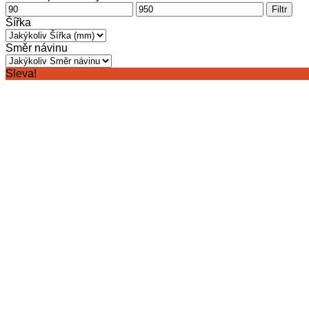
Minimální
Maximální
Filtr
cena
cena
Šířka
Směr návinu
Sleva!