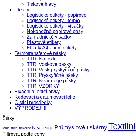
Tiskové hlavy
Etikety
Logistické etikety - papírové
Logistické etikety - termo
Logistické etikety - visačky
Nekonečné papírové pásy
Zahradnické visačky
Plastové etikety
Etikety A4 - print etikety
Termotransferové pásky
TTR: Na textil
TTR: Voskové pásky
TTR: Vosk-pryskyřičné pásky
TTR: Pryskyřičné pásky
TTR: Near-edge pásky
TTR: VZORKY
Fixační a lepicí prvky
Kódovací a datumovací folie
Čisticí prostředky
VÝPRODEJ !!!
Štítky
Textilní
Průmyslové tiskárny
Near-edge
Malé stolní tiskárny
Filtrovat podle ceny