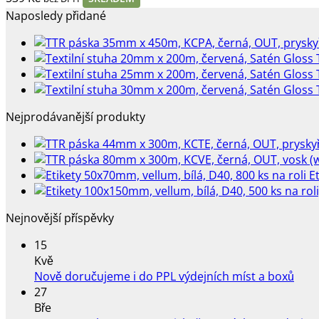
Naposledy přidané
Nejprodávanější produkty
E
Nejnovější příspěvky
15
Kvě
Žád
Nově doručujeme i do PPL výdejních míst a boxů
kome
27
u
Bře