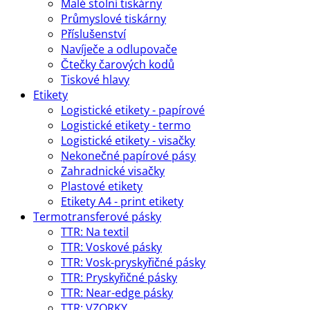
Malé stolní tiskárny
Průmyslové tiskárny
Příslušenství
Navíječe a odlupovače
Čtečky čarových kodů
Tiskové hlavy
Etikety
Logistické etikety - papírové
Logistické etikety - termo
Logistické etikety - visačky
Nekonečné papírové pásy
Zahradnické visačky
Plastové etikety
Etikety A4 - print etikety
Termotransferové pásky
TTR: Na textil
TTR: Voskové pásky
TTR: Vosk-pryskyřičné pásky
TTR: Pryskyřičné pásky
TTR: Near-edge pásky
TTR: VZORKY