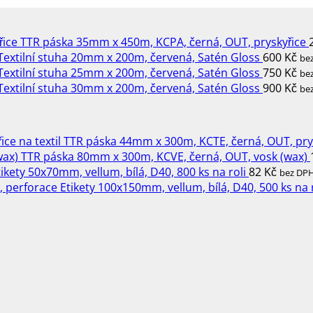
TTR páska 35mm x 450m, KCPA, černá, OUT, pryskyřice
Textilní stuha 20mm x 200m, červená, Satén Gloss
600
Kč
be
Textilní stuha 25mm x 200m, červená, Satén Gloss
750
Kč
be
Textilní stuha 30mm x 200m, červená, Satén Gloss
900
Kč
be
TTR páska 44mm x 300m, KCTE, černá, OUT, prysk
TTR páska 80mm x 300m, KCVE, černá, OUT, vosk (wax)
tikety 50x70mm, vellum, bílá, D40, 800 ks na roli
82
Kč
bez DP
Etikety 100x150mm, vellum, bílá, D40, 500 ks na 
né
ntáře