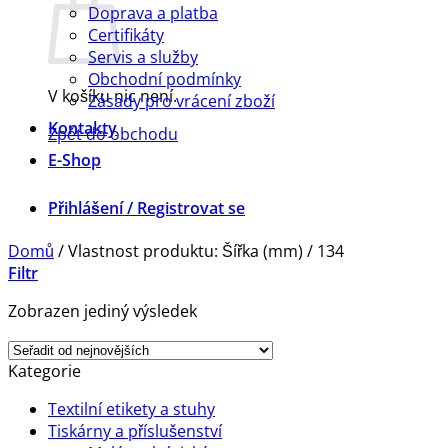
Doprava a platba
Certifikáty
Servis a služby
Obchodní podmínky
V košíku nic není.
Zásady pro vrácení zboží
Kontakty
Zpět do obchodu
E-Shop
Přihlášení / Registrovat se
Domů
/
Vlastnost produktu: Šířka (mm)
/
134
Filtr
Zobrazen jediný výsledek
Kategorie
Textilní etikety a stuhy
Tiskárny a příslušenství