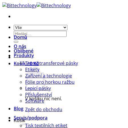
Přeskočit
na
obsah
Hledat:
Domů
O nás
Oblíbené
Produkty
Termotransferové pásky
Košík /
0
Kč
Etikety
Zařízení a technologie
Fólie pro horkou ražbu
Lepicí pásky
Příslušenství
V košíku nic není.
Software
Blog
Zpět do obchodu
Servis/podpora
Košík
Tisk textilních etiket