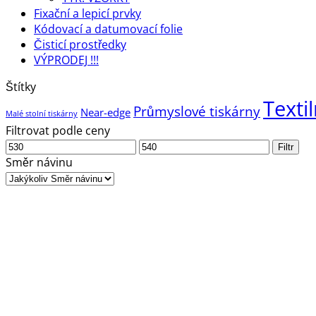
Fixační a lepicí prvky
Kódovací a datumovací folie
Čisticí prostředky
VÝPRODEJ !!!
Štítky
Textil
Průmyslové tiskárny
Near-edge
Malé stolní tiskárny
Filtrovat podle ceny
Minimální
Maximální
Filtr
cena
cena
Směr návinu