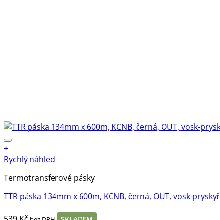
+
Rychlý náhled
Termotransferové pásky
TTR páska 134mm x 600m, KCNB, černá, OUT, vosk-pryskyř
539
Kč
SKLADEM
bez DPH