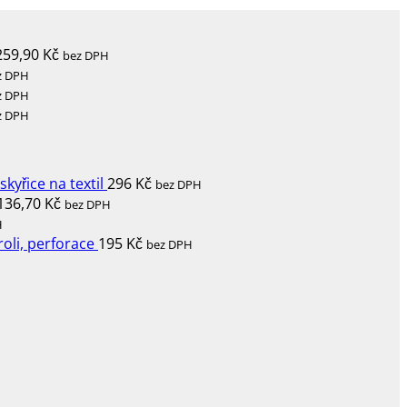
259,90
Kč
bez DPH
z DPH
z DPH
z DPH
yřice na textil
296
Kč
bez DPH
136,70
Kč
bez DPH
H
roli, perforace
195
Kč
bez DPH