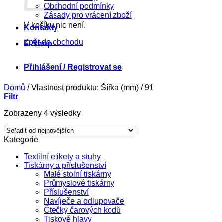
Obchodní podmínky
Zásady pro vrácení zboží
V košíku nic není.
Kontakty
Zpět do obchodu
E-Shop
Přihlášení / Registrovat se
Domů
/
Vlastnost produktu: Šířka (mm)
/
91
Filtr
Seřazeno
Zobrazeny 4 výsledky
od
nejnovějších
Kategorie
Textilní etikety a stuhy
Tiskárny a příslušenství
Malé stolní tiskárny
Průmyslové tiskárny
Příslušenství
Navíječe a odlupovače
Čtečky čarových kodů
Tiskové hlavy