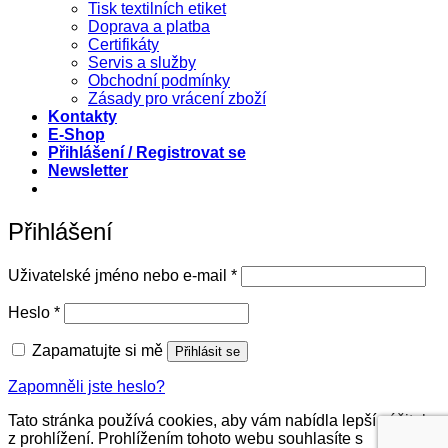
Tisk textilních etiket
Doprava a platba
Certifikáty
Servis a služby
Obchodní podmínky
Zásady pro vrácení zboží
Kontakty
E-Shop
Přihlášení / Registrovat se
Newsletter
Přihlášení
Povinné
Uživatelské jméno nebo e-mail
*
Povinné
Heslo
*
Zapamatujte si mě
Přihlásit se
Zapomněli jste heslo?
Tato stránka používá cookies, aby vám nabídla lepší zážitek
z prohlížení. Prohlížením tohoto webu souhlasíte s