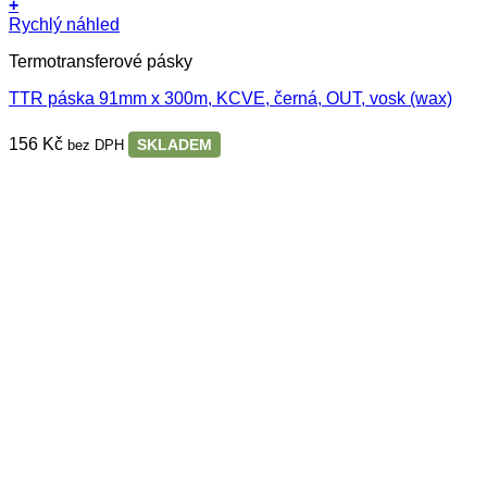
+
Rychlý náhled
Termotransferové pásky
TTR páska 91mm x 300m, KCVE, černá, OUT, vosk (wax)
156
Kč
SKLADEM
bez DPH