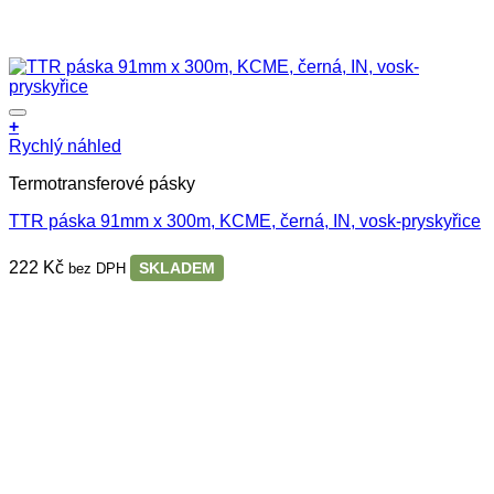
+
Rychlý náhled
Termotransferové pásky
TTR páska 91mm x 300m, KCME, černá, IN, vosk-pryskyřice
222
Kč
SKLADEM
bez DPH