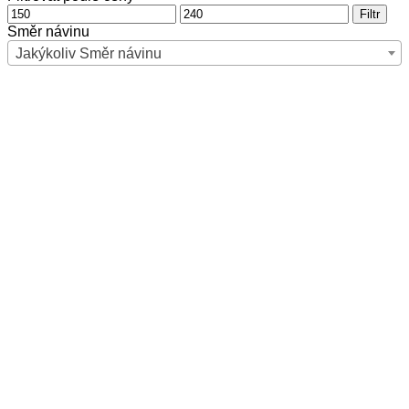
Minimální
Maximální
Filtr
cena
cena
Směr návinu
Jakýkoliv Směr návinu