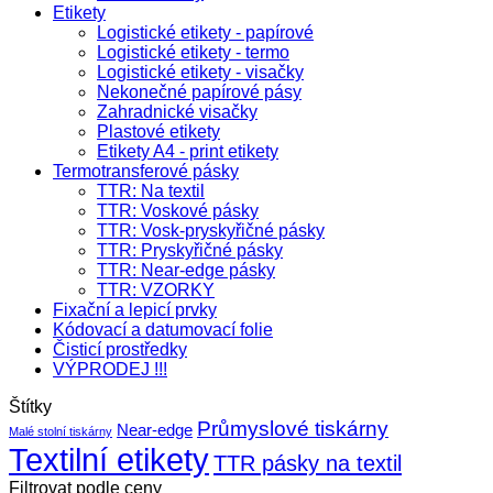
Etikety
Logistické etikety - papírové
Logistické etikety - termo
Logistické etikety - visačky
Nekonečné papírové pásy
Zahradnické visačky
Plastové etikety
Etikety A4 - print etikety
Termotransferové pásky
TTR: Na textil
TTR: Voskové pásky
TTR: Vosk-pryskyřičné pásky
TTR: Pryskyřičné pásky
TTR: Near-edge pásky
TTR: VZORKY
Fixační a lepicí prvky
Kódovací a datumovací folie
Čisticí prostředky
VÝPRODEJ !!!
Štítky
Průmyslové tiskárny
Near-edge
Malé stolní tiskárny
Textilní etikety
TTR pásky na textil
Filtrovat podle ceny