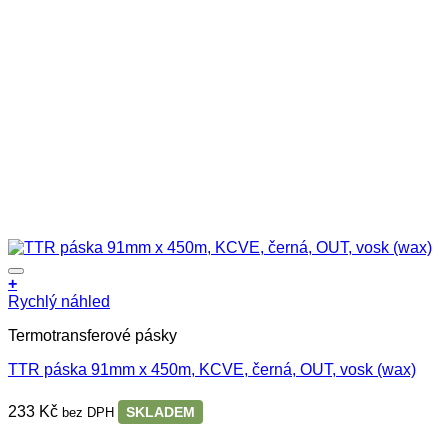
+
Rychlý náhled
Termotransferové pásky
TTR páska 91mm x 450m, KCVE, černá, OUT, vosk (wax)
233
Kč
SKLADEM
bez DPH