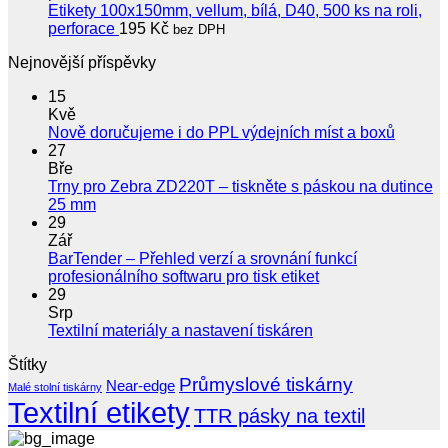
Etikety 100x150mm, vellum, bílá, D40, 500 ks na roli,
perforace
195
Kč
bez DPH
Nejnovější příspěvky
15
Kvě
Žádné
Nově doručujeme i do PPL výdejních míst a boxů
koment
27
u
Bře
textu
Trny pro Zebra ZD220T – tiskněte s páskou na dutince
s
Žádné
25 mm
názve
komentáře
29
u
Nově
Zář
textu
doruču
BarTender – Přehled verzí a srovnání funkcí
s
i
Žádné
profesionálního softwaru pro tisk etiket
názvem
do
komentáře
29
Trny
u
PPL
Srp
pro
textu
výdejní
Žádné
Textilní materiály a nastavení tiskáren
Zebra
s
míst
komentáře
Štítky
ZD220T
u
názvem
a
–
Průmyslové tiskárny
textu
BarTender
boxů
Near-edge
Malé stolní tiskárny
tiskněte
s
–
Textilní etikety
TTR pásky na textil
s
názvem
Přehled
páskou
Textilní
verzí