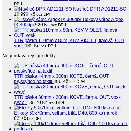
DPH
Navíječ DPR AD1211-SO
10 990
Kč
bez DPH
Tiskový válec Argox
IX 300dpi
520
Kč
bez DPH
TTR páska 110mm x 80m, KBV VIOLET, fialová, OUT,
vosk
132
Kč
bez DPH
Nejprodávanější produkty
TTR páska 44mm x 300m, KCTE, černá, OUT,
pryskyřice na textil
296
Kč
bez DPH
TTR páska 80mm x 300m, KCVE, černá, OUT, vosk
(wax)
136,70
Kč
bez DPH
Etikety 50x70mm, vellum, bílá, D40, 800 ks na roli
82
Kč
bez DPH