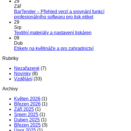
názve
komentáře
29
u
Nově
Zář
textu
doruču
BarTender – Přehled verzí a srovnání funkcí
s
i
Žádné
profesionálního softwaru pro tisk etiket
názvem
do
komentáře
29
Trny
u
PPL
Srp
pro
textu
výdejní
Žádné
Textilní materiály a nastavení tiskáren
Zebra
s
míst
komentáře
09
ZD220T
u
názvem
a
Dub
–
textu
BarTender
boxů
Žádné
Etikety na květináče a pro zahradnictví
tiskněte
s
–
komentáře
Rubriky
s
názvem
Přehled
u
páskou
Textilní
verzí
textu
Nezařazené
(7)
na
materiály
a
s
Novinky
(8)
dutince
a
srovnání
názvem
Vzdělání
(33)
25
nastavení
funkcí
Etikety
mm
tiskáren
profesionálního
na
Archivy
softwaru
květináče
pro
a
Květen 2026
(1)
tisk
pro
Březen 2026
(1)
etiket
zahradnictví
Září 2025
(1)
Srpen 2025
(1)
Duben 2025
(1)
Březen 2025
(3)
Únor 2025
(1)