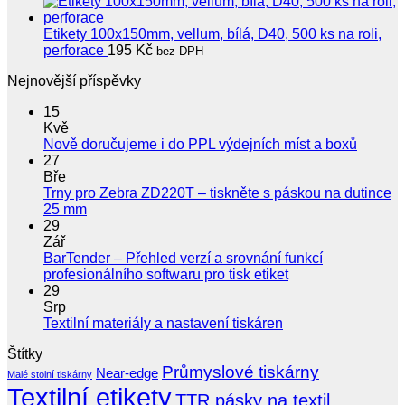
Etikety 100x150mm, vellum, bílá, D40, 500 ks na roli,
perforace
195
Kč
bez DPH
Nejnovější příspěvky
15
Kvě
Žádné
Nově doručujeme i do PPL výdejních míst a boxů
koment
27
u
Bře
textu
Trny pro Zebra ZD220T – tiskněte s páskou na dutince
s
Žádné
25 mm
názve
komentáře
29
u
Nově
Zář
textu
doruču
BarTender – Přehled verzí a srovnání funkcí
s
i
Žádné
profesionálního softwaru pro tisk etiket
názvem
do
komentáře
29
Trny
u
PPL
Srp
pro
textu
výdejní
Žádné
Textilní materiály a nastavení tiskáren
Zebra
s
míst
komentáře
Štítky
ZD220T
u
názvem
a
–
Průmyslové tiskárny
textu
BarTender
boxů
Near-edge
Malé stolní tiskárny
tiskněte
s
–
Textilní etikety
TTR pásky na textil
s
názvem
Přehled