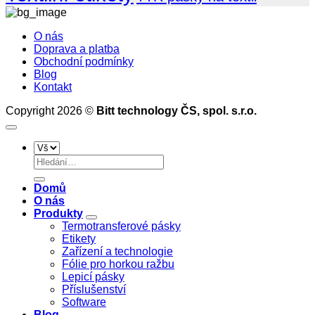
páskou
Textilní
verzí
na
materiály
a
O nás
dutince
a
srovnání
Doprava a platba
25
nastavení
funkcí
Obchodní podmínky
mm
tiskáren
profesionálního
Blog
softwaru
Kontakt
pro
tisk
Copyright 2026 ©
Bitt technology ČS, spol. s.r.o.
etiket
Hledat:
Domů
O nás
Produkty
Termotransferové pásky
Etikety
Zařízení a technologie
Fólie pro horkou ražbu
Lepicí pásky
Příslušenství
Software
Blog