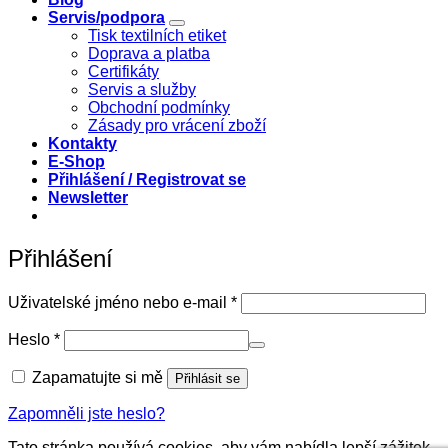
Servis/podpora
Tisk textilních etiket
Doprava a platba
Certifikáty
Servis a služby
Obchodní podmínky
Zásady pro vrácení zboží
Kontakty
E-Shop
Přihlášení / Registrovat se
Newsletter
Přihlášení
Povinné
Uživatelské jméno nebo e-mail
*
Povinné
Heslo
*
Zapamatujte si mě
Přihlásit se
Zapomněli jste heslo?
Tato stránka používá cookies, aby vám nabídla lepší zážitek