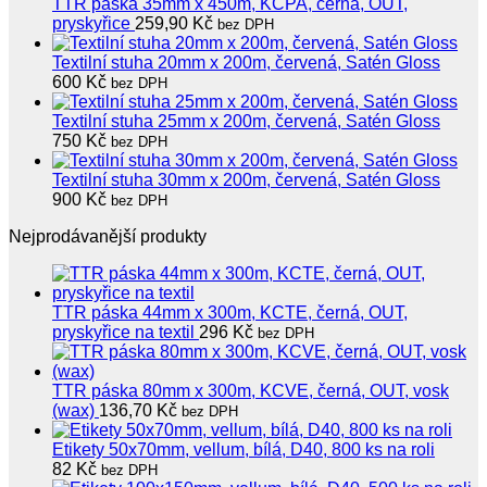
TTR páska 35mm x 450m, KCPA, černá, OUT,
pryskyřice
259,90
Kč
bez DPH
Textilní stuha 20mm x 200m, červená, Satén Gloss
600
Kč
bez DPH
Textilní stuha 25mm x 200m, červená, Satén Gloss
750
Kč
bez DPH
Textilní stuha 30mm x 200m, červená, Satén Gloss
900
Kč
bez DPH
Nejprodávanější produkty
TTR páska 44mm x 300m, KCTE, černá, OUT,
pryskyřice na textil
296
Kč
bez DPH
TTR páska 80mm x 300m, KCVE, černá, OUT, vosk
(wax)
136,70
Kč
bez DPH
Etikety 50x70mm, vellum, bílá, D40, 800 ks na roli
82
Kč
bez DPH