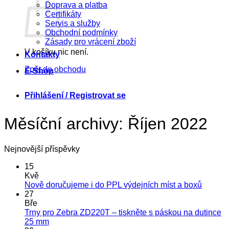
Doprava a platba
Certifikáty
Servis a služby
Obchodní podmínky
Zásady pro vrácení zboží
V košíku nic není.
Kontakty
Zpět do obchodu
E-Shop
Přihlášení / Registrovat se
Měsíční archivy:
Říjen 2022
Nejnovější příspěvky
15
Kvě
Žádné
Nově doručujeme i do PPL výdejních míst a boxů
koment
27
u
Bře
textu
Trny pro Zebra ZD220T – tiskněte s páskou na dutince
s
Žádné
25 mm