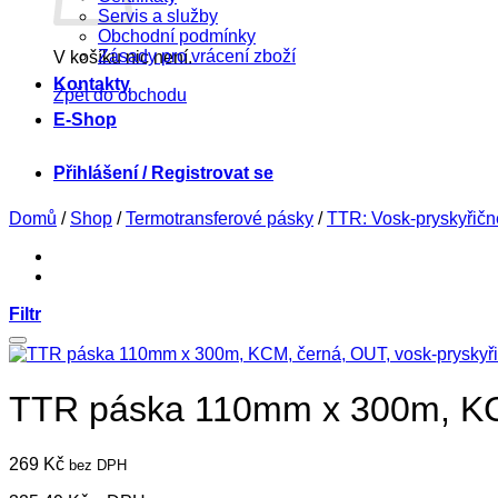
Servis a služby
Obchodní podmínky
Zásady pro vrácení zboží
V košíku nic není.
Kontakty
Zpět do obchodu
E-Shop
Přihlášení / Registrovat se
Domů
/
Shop
/
Termotransferové pásky
/
TTR: Vosk-pryskyřičn
Filtr
TTR páska 110mm x 300m, KCM
269
Kč
bez DPH