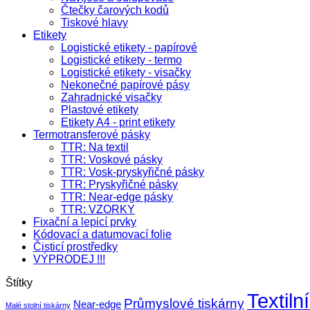
Čtečky čarových kodů
Tiskové hlavy
Etikety
Logistické etikety - papírové
Logistické etikety - termo
Logistické etikety - visačky
Nekonečné papírové pásy
Zahradnické visačky
Plastové etikety
Etikety A4 - print etikety
Termotransferové pásky
TTR: Na textil
TTR: Voskové pásky
TTR: Vosk-pryskyřičné pásky
TTR: Pryskyřičné pásky
TTR: Near-edge pásky
TTR: VZORKY
Fixační a lepicí prvky
Kódovací a datumovací folie
Čisticí prostředky
VÝPRODEJ !!!
Štítky
Textilní
Průmyslové tiskárny
Near-edge
Malé stolní tiskárny