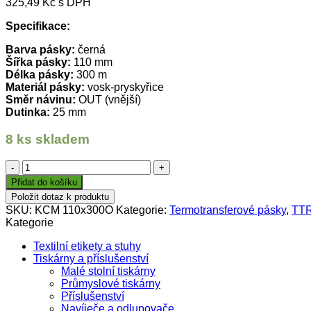
325,49
Kč
s DPH
Specifikace:
Barva pásky:
černá
Šířka pásky:
110 mm
Délka pásky:
300 m
Materiál pásky:
vosk-pryskyřice
Směr návinu:
OUT (vnější)
Dutinka:
25 mm
8 ks skladem
TTR
páska
Přidat do košíku
110mm
Položit dotaz k produktu
x
SKU:
KCM 110x300O
Kategorie:
Termotransferové pásky
,
TTR
300m,
Kategorie
KCM,
černá,
Textilní etikety a stuhy
OUT,
Tiskárny a příslušenství
vosk-
Malé stolní tiskárny
pryskyřice
Průmyslové tiskárny
množství
Příslušenství
Navíječe a odlupovače