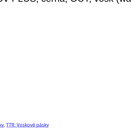
ky
,
TTR: Voskové pásky