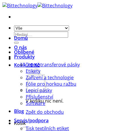
Přeskočit
na
obsah
Hledat:
Domů
O nás
Oblíbené
Produkty
Termotransferové pásky
Košík /
0
Kč
Etikety
Zařízení a technologie
Fólie pro horkou ražbu
Lepicí pásky
Příslušenství
V košíku nic není.
Software
Blog
Zpět do obchodu
Servis/podpora
Košík
Tisk textilních etiket