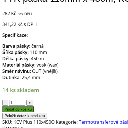
282
Kč
bez DPH
341,22
Kč
s DPH
Specifikace:
Barva pásky:
černá
Šířka pásky:
110 mm
Délka pásky:
450 m
Materiál pásky:
vosk (wax)
Směr návinu:
OUT (vnější)
Dutinka:
25,4 mm
14 ks skladem
TTR
páska
Přidat do košíku
110mm
Položit dotaz k produktu
x
SKU:
KCV Plus 110x450O
Kategorie:
Termotransferové pás
450m,