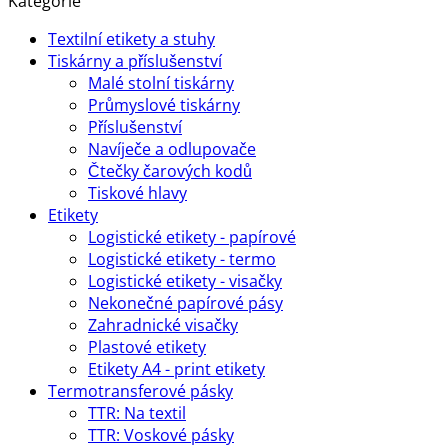
Kategorie
KCV
Textilní etikety a stuhy
PLUS,
Tiskárny a příslušenství
černá,
Malé stolní tiskárny
OUT,
Průmyslové tiskárny
vosk
Příslušenství
(wax)
Navíječe a odlupovače
množství
Čtečky čarových kodů
Tiskové hlavy
Etikety
Logistické etikety - papírové
Logistické etikety - termo
Logistické etikety - visačky
Nekonečné papírové pásy
Zahradnické visačky
Plastové etikety
Etikety A4 - print etikety
Termotransferové pásky
TTR: Na textil
TTR: Voskové pásky