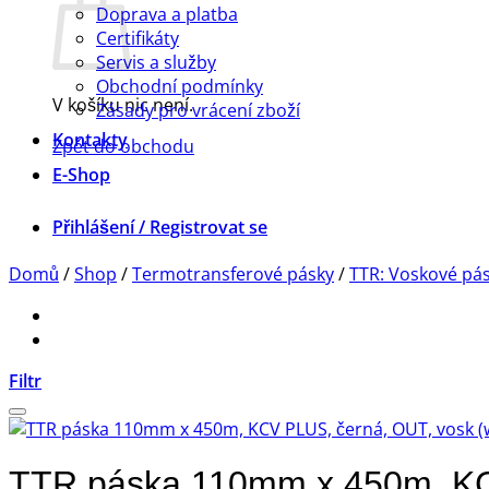
Doprava a platba
Certifikáty
Servis a služby
Obchodní podmínky
V košíku nic není.
Zásady pro vrácení zboží
Kontakty
Zpět do obchodu
E-Shop
Přihlášení / Registrovat se
Domů
/
Shop
/
Termotransferové pásky
/
TTR: Voskové pá
Filtr
TTR páska 110mm x 450m, KC