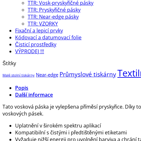
TTR: Vosk-pryskyřičné pásky
TTR: Pryskyřičné pásky
TTR: Near-edge pásky
TTR: VZORKY
Fixační a lepicí prvky
Kódovací a datumovací folie
Čisticí prostředky
VÝPRODEJ !!!
Štítky
Textil
Průmyslové tiskárny
Near-edge
Malé stolní tiskárny
Popis
Další informace
Tato vosková páska je vylepšena příměsí pryskyřice. Díky t
voskových pásek.
Uplatnění v širokém spektru aplikací
Kompatibilní s čistými i předtištěnými etiketami
Vyžaduje nižší energii pro uvolnění barviva a chrání 