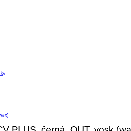
sky
V PLUS, černá, OUT, vosk (wa