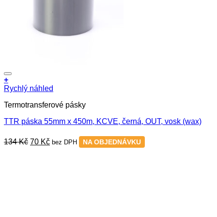
+
Rychlý náhled
Termotransferové pásky
TTR páska 55mm x 450m, KCVE, černá, OUT, vosk (wax)
Původní
Aktuální
134
Kč
70
Kč
NA OBJEDNÁVKU
bez DPH
cena
cena
byla:
je:
134 Kč.
70 Kč.