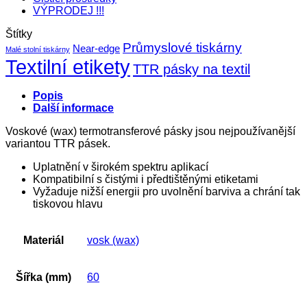
VÝPRODEJ !!!
Štítky
Průmyslové tiskárny
Near-edge
Malé stolní tiskárny
Textilní etikety
TTR pásky na textil
Popis
Další informace
Voskové (wax) termotransferové pásky jsou nejpoužívanější
variantou TTR pásek.
Uplatnění v širokém spektru aplikací
Kompatibilní s čistými i předtištěnými etiketami
Vyžaduje nižší energii pro uvolnění barviva a chrání tak
tiskovou hlavu
Materiál
vosk (wax)
Šířka (mm)
60