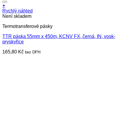
+
Rychlý náhled
Není skladem
Termotransferové pásky
TTR páska 55mm x 450m, KCNV FX, černá, IN, vosk-
pryskyřice
165,80
Kč
bez DPH