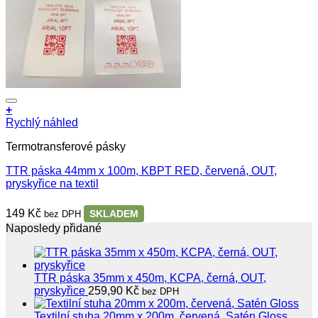
+
Rychlý náhled
Termotransferové pásky
TTR páska 44mm x 100m, KBPT RED, červená, OUT,
pryskyřice na textil
149
Kč
SKLADEM
bez DPH
Naposledy přidané
TTR páska 35mm x 450m, KCPA, černá, OUT,
pryskyřice
259,90
Kč
bez DPH
Textilní stuha 20mm x 200m, červená, Satén Gloss