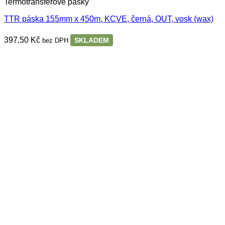
Termotransferové pásky
TTR páska 155mm x 450m, KCVE, černá, OUT, vosk (wax)
397,50
Kč
SKLADEM
bez DPH