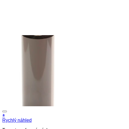
+
Rychlý náhled