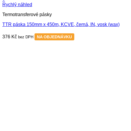
Rychlý náhled
Termotransferové pásky
TTR páska 150mm x 450m, KCVE, černá, IN, vosk (wax)
376
Kč
NA OBJEDNÁVKU
bez DPH