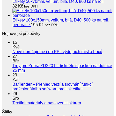
Etikety 50x70mm, vellum, bílá, D40, 800 ks na roli
82
Kč
bez DPH
Etikety 100x150mm, vellum, bílá, D40, 500 ks na roli,
perforace
195
Kč
bez DPH
Nejnovější příspěvky
15
Kvě
Žádné
Nově doručujeme i do PPL výdejních míst a boxů
koment
27
u
Bře
textu
Trny pro Zebra ZD220T – tiskněte s páskou na dutince
s
Žádné
25 mm
názve
komentáře
29
u
Nově
Zář
textu
doruču
BarTender – Přehled verzí a srovnání funkcí
s
i
Žádné
profesionálního softwaru pro tisk etiket
názvem
do
komentáře
29
Trny
u
PPL
Srp
pro
textu
výdejní
Žádné
Textilní materiály a nastavení tiskáren
Zebra
s
míst
komentáře
Štítky
ZD220T
u
názvem
a