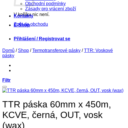
Obchodní podmínky
Zásady pro vrácení zboží
V košíku nic není.
Kontakty
Zpět do obchodu
E-Shop
Přihlášení / Registrovat se
Domů
/
Shop
/
Termotransferové pásky
/
TTR: Voskové
pásky
Filtr
TTR páska 60mm x 450m,
KCVE, černá, OUT, vosk
(wax)