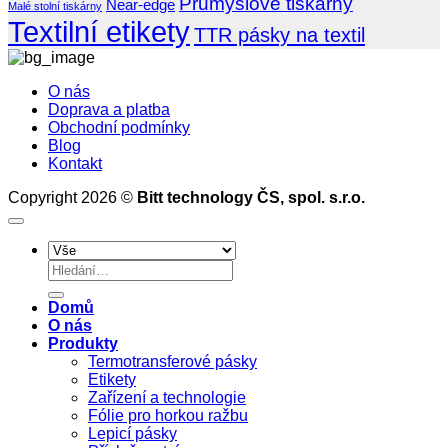
–
Průmyslové tiskárny
textu
BarTender
boxů
Near-edge
Malé stolní tiskárny
tiskněte
s
–
Textilní etikety
TTR pásky na textil
s
názvem
Přehled
páskou
Textilní
verzí
na
materiály
a
O nás
dutince
a
srovnání
Doprava a platba
25
nastavení
funkcí
Obchodní podmínky
mm
tiskáren
profesionálního
Blog
softwaru
Kontakt
pro
tisk
Copyright 2026 ©
Bitt technology ČS, spol. s.r.o.
etiket
Hledat:
Domů
O nás
Produkty
Termotransferové pásky
Etikety
Zařízení a technologie
Fólie pro horkou ražbu
Lepicí pásky