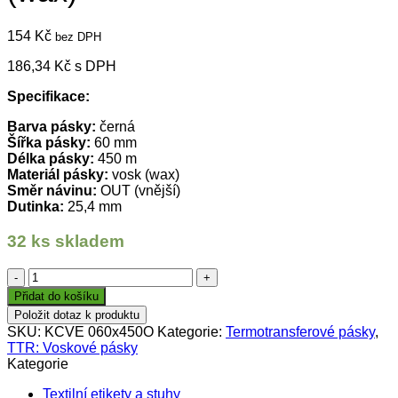
154
Kč
bez DPH
186,34
Kč
s DPH
Specifikace:
Barva pásky:
černá
Šířka pásky:
60 mm
Délka pásky:
450 m
Materiál pásky:
vosk (wax)
Směr návinu:
OUT (vnější)
Dutinka:
25,4 mm
32 ks skladem
TTR
páska
Přidat do košíku
60mm
Položit dotaz k produktu
x
SKU:
KCVE 060x450O
Kategorie:
Termotransferové pásky
,
450m,
TTR: Voskové pásky
KCVE,
Kategorie
černá,
OUT,
Textilní etikety a stuhy