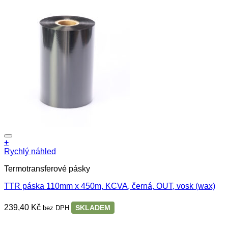
+
Rychlý náhled
Termotransferové pásky
TTR páska 110mm x 450m, KCVA, černá, OUT, vosk (wax)
239,40
Kč
SKLADEM
bez DPH