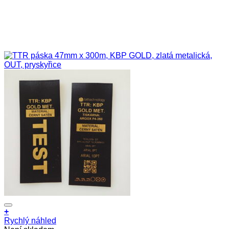
+
Rychlý náhled