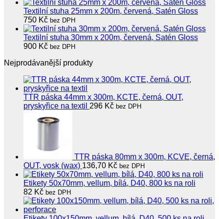
Textilní stuha 25mm x 200m, červená, Satén Gloss
750
Kč
bez DPH
Textilní stuha 30mm x 200m, červená, Satén Gloss
900
Kč
bez DPH
Nejprodávanější produkty
TTR páska 44mm x 300m, KCTE, černá, OUT,
pryskyřice na textil
296
Kč
bez DPH
TTR páska 80mm x 300m, KCVE, černá,
OUT, vosk (wax)
136,70
Kč
bez DPH
Etikety 50x70mm, vellum, bílá, D40, 800 ks na roli
82
Kč
bez DPH
Etikety 100x150mm, vellum, bílá, D40, 500 ks na roli,