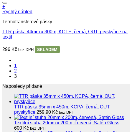
+
Rychlý náhled
Termotransferové pásky
TTR páska 44mm x 300m, KCTE, černá, OUT, pryskyřice na
textil
296
Kč
SKLADEM
bez DPH
1
2
3
Naposledy přidané
TTR páska 35mm x 450m, KCPA, černá, OUT,
pryskyřice
259,90
Kč
bez DPH
Textilní stuha 20mm x 200m, červená, Satén Gloss
600
Kč
bez DPH