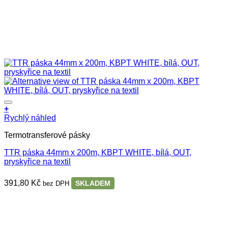
+
Rychlý náhled
Termotransferové pásky
TTR páska 44mm x 200m, KBPT WHITE, bílá, OUT,
pryskyřice na textil
391,80
Kč
SKLADEM
bez DPH