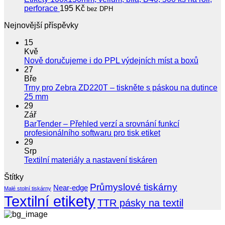
perforace
195
Kč
bez DPH
Nejnovější příspěvky
15
Kvě
Žádné
Nově doručujeme i do PPL výdejních míst a boxů
koment
27
u
Bře
textu
Trny pro Zebra ZD220T – tiskněte s páskou na dutince
s
Žádné
25 mm
názve
komentáře
29
u
Nově
Zář
textu
doruču
BarTender – Přehled verzí a srovnání funkcí
s
i
Žádné
profesionálního softwaru pro tisk etiket
názvem
do
komentáře
29
Trny
u
PPL
Srp
pro
textu
výdejní
Žádné
Textilní materiály a nastavení tiskáren
Zebra
s
míst
komentáře
Štítky
ZD220T
u
názvem
a
–
Průmyslové tiskárny
textu
BarTender
boxů
Near-edge
Malé stolní tiskárny
tiskněte
s
–
Textilní etikety
TTR pásky na textil
s
názvem
Přehled
páskou
Textilní
verzí
na
materiály
a