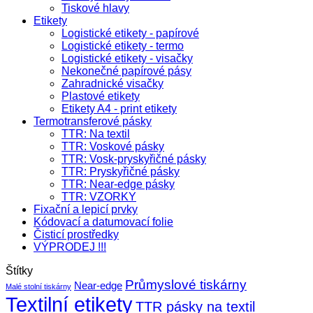
Tiskové hlavy
Etikety
Logistické etikety - papírové
Logistické etikety - termo
Logistické etikety - visačky
Nekonečné papírové pásy
Zahradnické visačky
Plastové etikety
Etikety A4 - print etikety
Termotransferové pásky
TTR: Na textil
TTR: Voskové pásky
TTR: Vosk-pryskyřičné pásky
TTR: Pryskyřičné pásky
TTR: Near-edge pásky
TTR: VZORKY
Fixační a lepicí prvky
Kódovací a datumovací folie
Čisticí prostředky
VÝPRODEJ !!!
Štítky
Průmyslové tiskárny
Near-edge
Malé stolní tiskárny
Textilní etikety
TTR pásky na textil