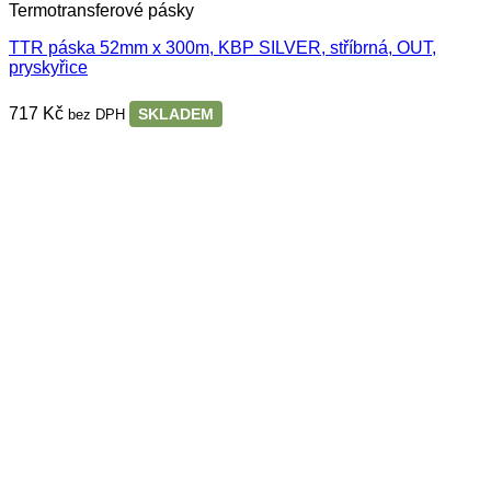
Termotransferové pásky
TTR páska 52mm x 300m, KBP SILVER, stříbrná, OUT,
pryskyřice
717
Kč
SKLADEM
bez DPH