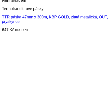
Není skladem
Termotransferové pásky
TTR páska 47mm x 300m, KBP GOLD, zlatá metalická, OUT,
pryskyřice
647
Kč
bez DPH