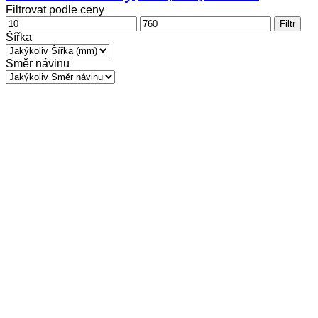
Filtrovat podle ceny
Minimální
Maximální
Filtr
cena
cena
Šířka
Směr návinu