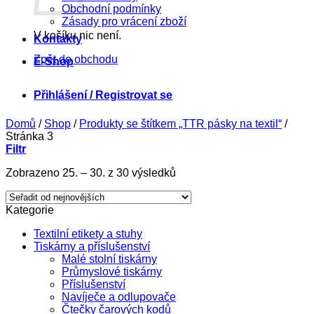
Obchodní podmínky
Zásady pro vrácení zboží
V košíku nic není.
Kontakty
Zpět do obchodu
E-Shop
Přihlášení / Registrovat se
Domů
/
Shop
/
Produkty se štítkem „TTR pásky na textil“
/
Stránka 3
Filtr
Seřazeno
Zobrazeno 25. – 30. z 30 výsledků
od
nejnovějších
Kategorie
Textilní etikety a stuhy
Tiskárny a příslušenství
Malé stolní tiskárny
Průmyslové tiskárny
Příslušenství
Navíječe a odlupovače
Čtečky čarových kodů