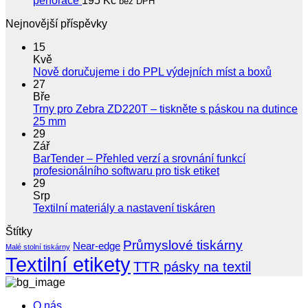
perforace
195
Kč
bez DPH
Nejnovější příspěvky
15
Kvě
Žádné
Nově doručujeme i do PPL výdejních míst a boxů
koment
27
u
Bře
textu
Trny pro Zebra ZD220T – tiskněte s páskou na dutince
s
Žádné
25 mm
názve
komentáře
29
u
Nově
Zář
textu
doruču
BarTender – Přehled verzí a srovnání funkcí
s
i
Žádné
profesionálního softwaru pro tisk etiket
názvem
do
komentáře
29
Trny
u
PPL
Srp
pro
textu
výdejní
Žádné
Textilní materiály a nastavení tiskáren
Zebra
s
míst
komentáře
Štítky
ZD220T
u
názvem
a
–
Průmyslové tiskárny
textu
BarTender
boxů
Near-edge
Malé stolní tiskárny
tiskněte
s
–
Textilní etikety
TTR pásky na textil
s
názvem
Přehled
páskou
Textilní
verzí
na
materiály
a
O nás
dutince
a
srovnání