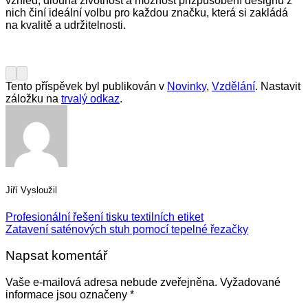
vzhled, dlouhá životnost a možnost přizpůsobení designu z
nich činí ideální volbu pro každou značku, která si zakládá
na kvalitě a udržitelnosti.
Tento příspěvek byl publikován v
Novinky
,
Vzdělání
. Nastavit
záložku na
trvalý odkaz
.
Jiří Vysloužil
Profesionální řešení tisku textilních etiket
Zatavení saténových stuh pomocí tepelné řezačky
Napsat komentář
Vaše e-mailová adresa nebude zveřejněna.
Vyžadované
informace jsou označeny
*