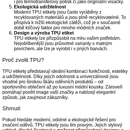
i pro termotransferový potisk či jako originální visačky.
Ekologická udržitelnost
Moderní TPU etikety jsou často vyráběny z
recyklovaných materiálů a jsou plně recyklovatelné. To
přispívá k nižší ekologické zátěži, což je v současné
době klíčový faktor pro mnoho módních značek.
Design a výroba TPU etiket
TPU etikety lze přizpůsobit na míru vašim potřebám.
Nejoblíbenější jsou průsvitné varianty s matným
povrchem, ale lze je vyrobit i v jiných barvách.
Proč zvolit TPU?
TPU etikety představují ideální kombinaci funkčnosti, estetiky
a udržitelnosti. Díky jejich odolnosti a univerzálnosti jsou
vhodné pro širokou škálu oděvních produktů – od
sportovního oblečení až po luxusní módní kousky. Zároveň
pomáhají posílit image vaší značky a nabízejí elegantní
způsob, jak zaujmout zákazníky.
Shrnutí
Pokud hledáte moderní, odolné a ekologické řešení pro
značení oděvů, TPU etikety jsou tím pravým. Jejich stylový