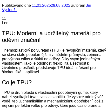
Publikováno dne
11.01.2025
29.08.2025
autorem
Jiří
Vysloužil
11
Led
TPU: Moderní a udržitelný materiál pro
oděvní značení
Thermoplastický polyuretan (TPU) je revoluční materiál, který
se stává stále populárnějším v módním průmyslu, zejména
pro výrobu etiket a štítků na oděvy. Díky svým jedinečným
vlastnostem, jako je odolnost, flexibilita a šetrnost k
životnímu prostředí, představuje TPU ideální řešení pro
širokou škálu aplikací.
Co je TPU?
TPU je druh plastu s vlastnostmi podobnými gumě, který
nabízí vynikající trvanlivost a stabilitu. Je vysoce odolný vůči
vodě, teplu, chemikáliím a mechanickému opotřebení, což z
něj činí perfektní volbu pro oděvy, které jsou často prané a