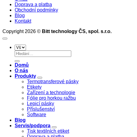
Doprava a platba
25
nastavení
funkcí
Obchodní podmínky
mm
tiskáren
profesionálního
Blog
softwaru
Kontakt
pro
tisk
Copyright 2026 ©
Bitt technology ČS, spol. s.r.o.
etiket
Hledat:
Domů
O nás
Produkty
Termotransferové pásky
Etikety
Zařízení a technologie
Fólie pro horkou ražbu
Lepicí pásky
Příslušenství
Software
Blog
Servis/podpora
Tisk textilních etiket
Doprava a platba