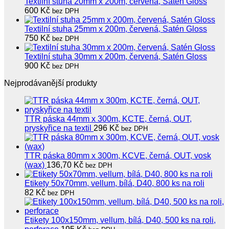
Textilní stuha 20mm x 200m, červená, Satén Gloss
600
Kč
bez DPH
Textilní stuha 25mm x 200m, červená, Satén Gloss
750
Kč
bez DPH
Textilní stuha 30mm x 200m, červená, Satén Gloss
900
Kč
bez DPH
Nejprodávanější produkty
TTR páska 44mm x 300m, KCTE, černá, OUT,
pryskyřice na textil
296
Kč
bez DPH
TTR páska 80mm x 300m, KCVE, černá, OUT, vosk
(wax)
136,70
Kč
bez DPH
Etikety 50x70mm, vellum, bílá, D40, 800 ks na roli
82
Kč
bez DPH
Etikety 100x150mm, vellum, bílá, D40, 500 ks na roli,