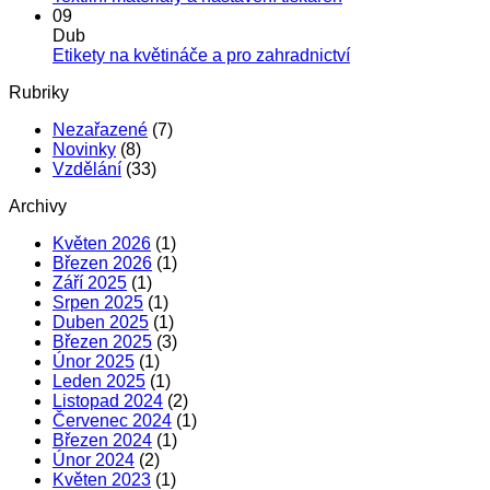
Zebra
s
míst
komentáře
09
ZD220T
u
názvem
a
Dub
–
textu
BarTender
boxů
Žádné
Etikety na květináče a pro zahradnictví
tiskněte
s
–
komentáře
Rubriky
s
názvem
Přehled
u
páskou
Textilní
verzí
textu
Nezařazené
(7)
na
materiály
a
s
Novinky
(8)
dutince
a
srovnání
názvem
Vzdělání
(33)
25
nastavení
funkcí
Etikety
mm
tiskáren
profesionálního
na
Archivy
softwaru
květináče
pro
a
Květen 2026
(1)
tisk
pro
Březen 2026
(1)
etiket
zahradnictví
Září 2025
(1)
Srpen 2025
(1)
Duben 2025
(1)
Březen 2025
(3)
Únor 2025
(1)
Leden 2025
(1)
Listopad 2024
(2)
Červenec 2024
(1)
Březen 2024
(1)
Únor 2024
(2)
Květen 2023
(1)