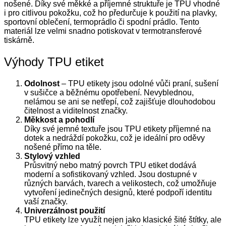
nošené. Díky své měkké a příjemné struktuře je TPU vhodné
i pro citlivou pokožku, což ho předurčuje k použití na plavky,
sportovní oblečení, termoprádlo či spodní prádlo. Tento
materiál lze velmi snadno potiskovat v termotransferové
tiskárně.
Výhody TPU etiket
Odolnost
– TPU etikety jsou odolné vůči praní, sušení
v sušičce a běžnému opotřebení. Nevyblednou,
nelámou se ani se netřepí, což zajišťuje dlouhodobou
čitelnost a viditelnost značky.
Měkkost a pohodlí
Díky své jemné textuře jsou TPU etikety příjemné na
dotek a nedráždí pokožku, což je ideální pro oděvy
nošené přímo na těle.
Stylový vzhled
Průsvitný nebo matný povrch TPU etiket dodává
moderní a sofistikovaný vzhled. Jsou dostupné v
různých barvách, tvarech a velikostech, což umožňuje
vytvoření jedinečných designů, které podpoří identitu
vaší značky.
Univerzálnost použití
TPU etikety lze využít nejen jako klasické šité štítky, ale